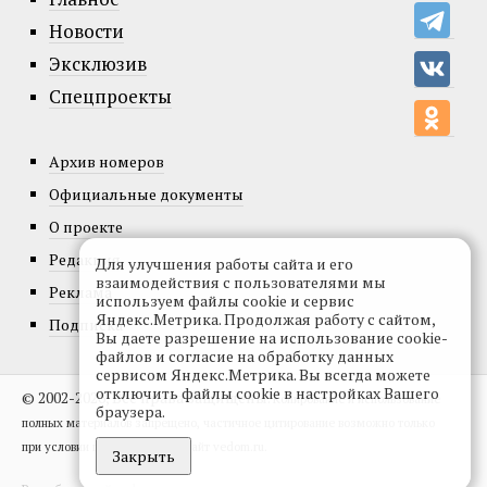
Новости
Эксклюзив
Спецпроекты
Архив номеров
Официальные документы
О проекте
Редакция
Для улучшения работы сайта и его
взаимодействия с пользователями мы
Реклама
используем файлы cookie и сервис
Яндекс.Метрика. Продолжая работу с сайтом,
Подписка
Вы даете разрешение на использование cookie-
файлов и согласие на обработку данных
сервисом Яндекс.Метрика. Вы всегда можете
отключить файлы cookie в настройках Вашего
© 2002-2026, Все права защищены.
Копирование и использование
браузера.
полных материалов запрещено, частичное цитирование возможно только
при условии гиперссылки на сайт vedom.ru.
Закрыть