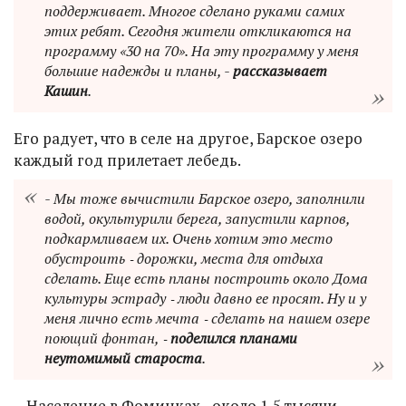
поддерживает. Многое сделано руками самих
этих ребят. Сегодня жители откликаются на
программу «30 на 70». На эту программу у меня
большие надежды и планы, -
рассказывает
Кашин
.
Его радует, что в селе на другое, Барское озеро
каждый год прилетает лебедь.
- Мы тоже вычистили Барское озеро, заполнили
водой, окультурили берега, запустили карпов,
подкармливаем их. Очень хотим это место
обустроить ‑ дорожки, места для отдыха
сделать. Еще есть планы построить около Дома
культуры эстраду ‑ люди давно ее просят. Ну и у
меня лично есть мечта ‑ сделать на нашем озере
поющий фонтан, ‑
поделился планами
неутомимый староста
.
…Население в Фоминках - около 1,5 тысячи