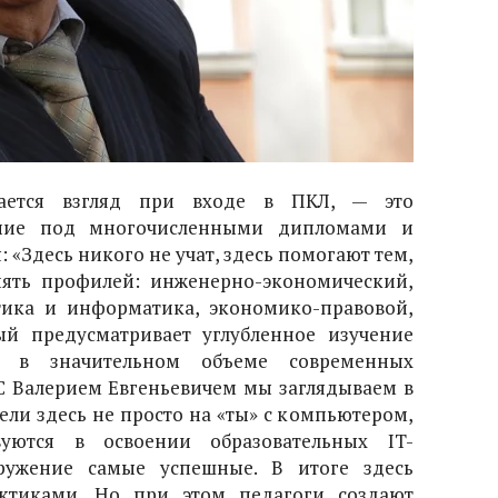
вается взгляд при входе в ПКЛ, — это
ение под многочисленными дипломами и
 «Здесь никого не учат, здесь помогают тем,
 пять профилей: инженерно-экономический,
тика и информатика, экономико-правовой,
ый предусматривает углубленное изучение
м в значительном объеме современных
 С Валерием Евгеньевичем мы заглядываем в
ели здесь не просто на «ты» с компьютером,
уются в освоении образовательных IT-
ружение самые успешные. В итоге здесь
ктиками. Но при этом педагоги создают