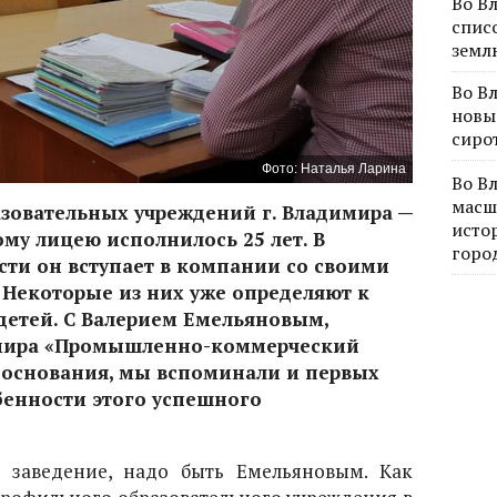
Во В
спис
земл
Во В
новы
сиро
Фото: Наталья Ларина
Во В
масш
зовательных учреждений г. Владимира —
исто
у лицею исполнилось 25 лет. В
горо
сти он вступает в компании со своими
Некоторые из них уже определяют к
етей. С Валерием Емельяновым,
имира «Промышленно-коммерческий
о основания, мы вспоминали и первых
бенности этого успешного
е заведение, надо быть Емельяновым. Как