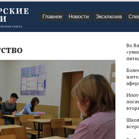
Главное
Новости
Эксклюзив
Спе
Во В
ство
«умн
пяти
Боле
жите
афер
Ипот
посл
втор
Школ
всер