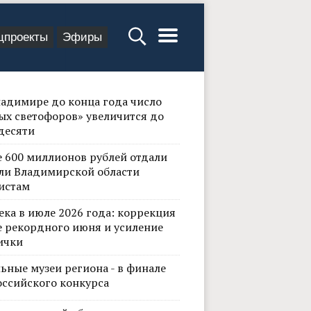
цпроекты
Эфиры
ладимире до конца года число
ых светофоров» увеличится до
десяти
е 600 миллионов рублей отдали
ли Владимирской области
истам
ека в июле 2026 года: коррекция
е рекордного июня и усиление
ички
ьные музеи региона - в финале
оссийского конкурса