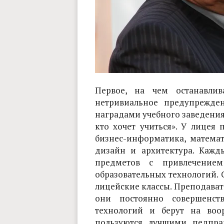
Первое, на чем останавли
нетривиальное предупрежд
наградами учебного заведения:
кто хочет учиться». У лицея
бизнес-информатика, матема
дизайн и архитектура. Кажд
предметов с привлечение
образовательных технологий.
лицейские классы. Преподават
они постоянно совершенств
технологий и берут на воо
пользуются лучшими педпра