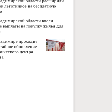
ладимирской области расширили
ок льготников на бесплатную
ю
ладимирской области ввели
е выплаты на покупку жилья для
т
ладимире проходит
табное обновление
рического центра
да