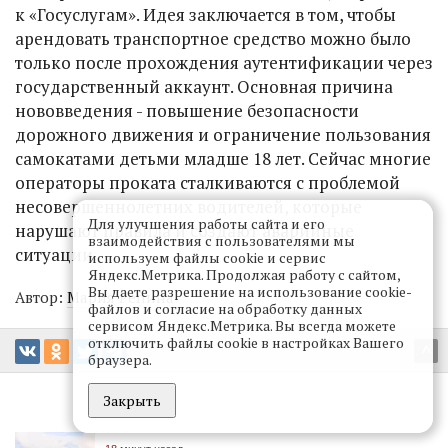
к «Госуслугам». Идея заключается в том, чтобы
арендовать транспортное средство можно было
только после прохождения аутентификации через
государственный аккаунт. Основная причина
нововведения - повышение безопасности
дорожного движения и ограничение пользования
самокатами детьми младше 18 лет. Сейчас многие
операторы проката сталкиваются с проблемой
несовершеннолетних водителей, которые
Для улучшения работы сайта и его
нарушают правила и создают аварийные
взаимодействия с пользователями мы
ситуации.
используем файлы cookie и сервис
Яндекс.Метрика. Продолжая работу с сайтом,
Вы даете разрешение на использование cookie-
Автор:
Мария Репина
файлов и согласие на обработку данных
сервисом Яндекс.Метрика. Вы всегда можете
отключить файлы cookie в настройках Вашего
^
браузера.
Закрыть