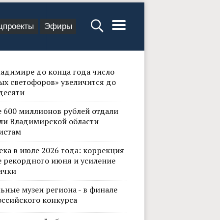
цпроекты
Эфиры
ладимире до конца года число
ых светофоров» увеличится до
десяти
е 600 миллионов рублей отдали
ли Владимирской области
истам
ека в июле 2026 года: коррекция
е рекордного июня и усиление
ички
ьные музеи региона - в финале
оссийского конкурса