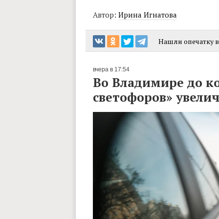
Автор:
Ирина Игнатова
Нашли опечатку в 
вчера в 17:54
Во Владимире до к
светофоров» увелич