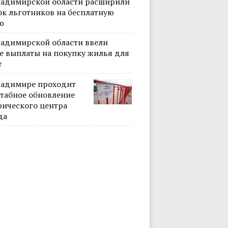
ладимирской области расширили
ок льготников на бесплатную
ю
ладимирской области ввели
е выплаты на покупку жилья для
т
ладимире проходит
табное обновление
рического центра
да