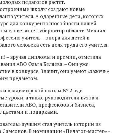
олодых педагогов растет.
остроенные школы создают новые
ланта учителя. А одаренные дети, которых
сурс для конкурентоспособности нашей
нном слове вице-губернатор области Михаил
фессию учитель – опора для детей в
ждого человека есть доля труда его учителя.
ги! – вручая дипломы и премии, отметила
вания АВО Ольга Беляева. – Они уже
стие в конкурсе. Значит, они умеют «зажечь»
воим предметом.
ики владимирской школы № 2, где
е уроки, а также руководители вузов и
ставители АВО, профсоюзов и бизнеса,
 с цветами и подарками.
ватель» лучшим стал учитель истории из
 Самсонов. В номинации «Педагог-мастер» -