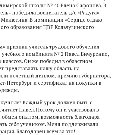
адимирской школы № 40 Елена Сафонова. В
ль» победила воспитатель д/с «Радуга»
а Милютина. В номинации «Сердце отдаю
ного образования ЦВР Кольчугинского
» признан учитель трудового обучения
учебного комбината № 2 Павел Бичуренко,
 классов. Он же победил в областном
ет представлять нашу область на
чили почетный диплом, премию губернатора,
кт-Петербург и сертификат на покупки в
одежды.
 скучным! Каждый урок должен быть с
читает Павел. Потому он и участвовал в
ен обмен опытом, возможность благодаря
ать себя учеником. Меня поддерживали
ация. Благодарен всем за это!