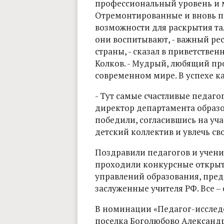
профессиональный уровень и м
Отремонтированные и вновь п
возможности для раскрытия та
они воспитывают, - важный ре
страны, - сказал в приветстве
Колков. - Мудрый, любящий про
современном мире. В успехе ка
- Тут самые счастливые педаго
директор департамента образо
победили, согласившись на уча
детский коллектив и увлечь с
Поздравили педагогов и учен
проходили конкурсные открыты
управлений образования, пред
заслуженные учителя РФ. Все –
В номинации «Педагог-исследо
поселка Боголюбово Александр