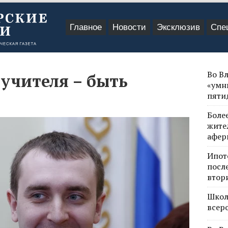
Главное
Новости
Эксклюзив
Спе
Во В
учителя – быть
«умн
пяти
Боле
жите
афер
Ипот
посл
втор
Школ
всер