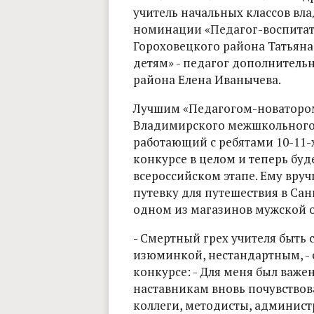
учитель начальных классов вл
номинации «Педагог-воспитате
Гороховецкого района Татьян
детям» - педагог дополнитель
района Елена Иванычева.
Лучшим «Педагогом-новатором
Владимирского межшкольного 
работающий с ребятами 10-11-х
конкурсе в целом и теперь буд
всероссийском этапе. Ему вру
путевку для путешествия в Сан
одном из магазинов мужской 
- Смертный грех учителя быть
изюминкой, нестандартным, - с
конкурсе: - Для меня был важ
наставникам вновь почувствов
коллеги, методисты, администр