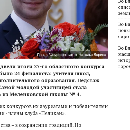
Во В
спис
земл
Во В
новы
сиро
Во В
масш
Павел Бичуренко.
Фото: Наталья Ларина
исто
двели итоги 27-го областного конкурса
горо
 было 24 финалиста: учителя школ,
полнительного образования. Педстаж
. Самой молодой участницей стала
 из Меленковской школы № 4.
ких конкурсов их лауреатами и победителями
ни - члены клуба «Пеликан».
ства – в сохранении традиций. Но