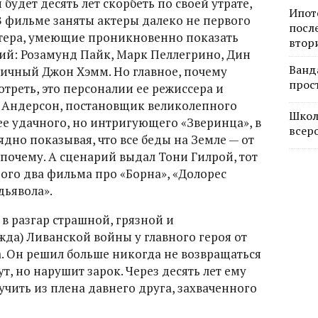
будет десять лет скорбеть по своей утрате,
Ипот
 В фильме заняты актеры далеко не первого
посл
астера, умеющие проникновенно показать
втор
ций: Розамунд Пайк, Марк Пеллегрино, Дин
Ванд
ичный Джон Хэмм. Но главное, почему
прос
отреть, это персоналии ее режиссера и
д Андерсон, постановщик великолепного
Школ
ее удачного, но интригующего «Зверинца», в
всер
дно показывая, что все беды на Земле — от
 почему. А сценарий выдал Тони Гилрой, тот
рого два фильма про «Борна», «Долорес
дьявола».
 в разгар страшной, грязной и
да) Ливанской войны у главного героя от
а. Он решил больше никогда не возвращаться
ут, но нарушит зарок. Через десять лет ему
учить из плена давнего друга, захваченного