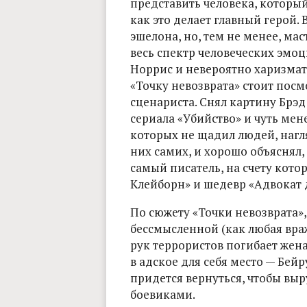
представить человека, который 
как это делает главный герой.
эшелона, но, тем не менее, м
весь спектр человеческих эмо
Норрис и невероятно харизмат
«Точку невозврата» стоит посм
сценариста. Снял картину Брэ
сериала «Убийство» и чуть мен
которых не щадил людей, нагля
них самих, и хорошо объяснял,
самый писатель, на счету кото
Клейборн» и шедевр «Адвокат 
По сюжету «Точки невозврата»,
бессмысленной (как любая враж
рук террористов погибает жен
в адское для себя место — Бейр
придется вернуться, чтобы выр
боевиками.