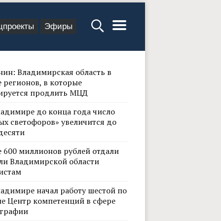
цпроекты
Эфиры
нин: Владимирская область в
 регионов, в которые
ируется продлить МЦД
ладимире до конца года число
ых светофоров» увеличится до
десяти
е 600 миллионов рублей отдали
ли Владимирской области
истам
ладимире начал работу шестой по
не Центр компетенций в сфере
графии