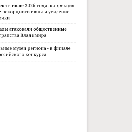
ека в июле 2026 года: коррекция
е рекордного июня и усиление
ички
алы атаковали общественные
транства Владимира
ьные музеи региона - в финале
оссийского конкурса