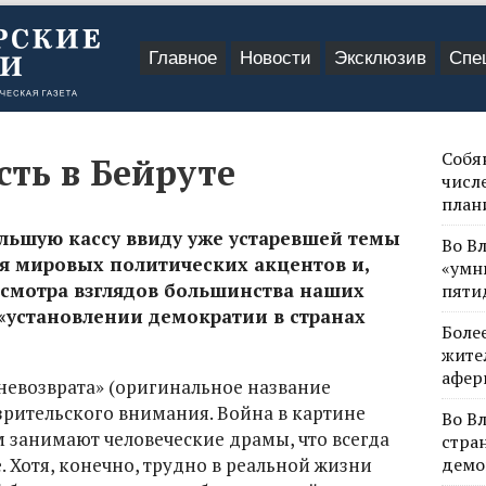
Главное
Новости
Эксклюзив
Спе
Собя
сть в Бейруте
числе
план
ольшую кассу ввиду уже устаревшей темы
Во В
 мировых политических акцентов и,
«умн
есмотра взглядов большинства наших
пяти
 «установлении демократии в странах
Боле
жите
афер
 невозврата» (оригинальное название
зрительского внимания. Война в картине
Во В
м занимают человеческие драмы, что всегда
стра
 Хотя, конечно, трудно в реальной жизни
демо