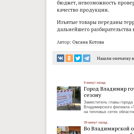
бюджет, невозможность провер
качество продукции.
Изъятые товары переданы тер
дальнейшего разбирательства в
Автор:
Оксана Котова
Нашли опечатку в 
9 минут назад
Город Владимир го
сезону
Заместитель главы города
Владимирского филиала «Т
на тепловых сетях областн
39 минут назад
Во Владимирской о