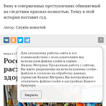
Вину в совершенных преступлениях обвиняемый
на следствии признал полностью. Точку в этой
истории поставит суд.
Автор:
Служба новостей
^
Для улучшения работы сайта и его
вчера в 17:24
взаимодействия с пользователями мы
Россияне увеличивают
используем файлы cookie и сервис
Яндекс.Метрика. Продолжая работу с сайтом,
расходы на спорт и
Вы даете разрешение на использование cookie-
файлов и согласие на обработку данных
здоровый образ жизни
сервисом Яндекс.Метрика. Вы всегда можете
отключить файлы cookie в настройках Вашего
браузера.
Закрыть