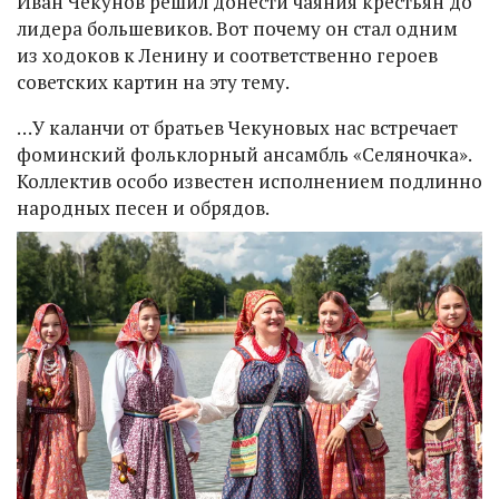
Иван Чекунов решил донести чаяния крестьян до
лидера большевиков. Вот почему он стал одним
из ходоков к Ленину и соответственно героев
советских картин на эту тему.
…У каланчи от братьев Чекуновых нас встречает
фоминский фольклорный ансамбль «Селяночка».
Коллектив особо известен исполнением подлинно
народных песен и обрядов.