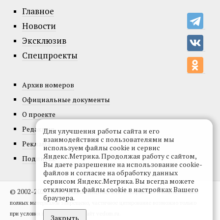
Главное
Новости
Эксклюзив
Спецпроекты
Архив номеров
Официальные документы
О проекте
Редакция
Для улучшения работы сайта и его
взаимодействия с пользователями мы
Реклама
используем файлы cookie и сервис
Яндекс.Метрика. Продолжая работу с сайтом,
Подписка
Вы даете разрешение на использование cookie-
файлов и согласие на обработку данных
сервисом Яндекс.Метрика. Вы всегда можете
отключить файлы cookie в настройках Вашего
© 2002-2026, Все права защищены.
Копирование и использование
браузера.
полных материалов запрещено, частичное цитирование возможно только
при условии гиперссылки на сайт vedom.ru.
Закрыть