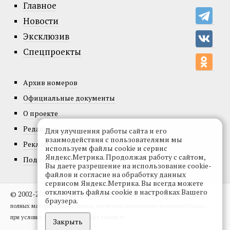
Главное
Новости
Эксклюзив
Спецпроекты
Архив номеров
Официальные документы
О проекте
Редакция
Для улучшения работы сайта и его
взаимодействия с пользователями мы
Реклама
используем файлы cookie и сервис
Яндекс.Метрика. Продолжая работу с сайтом,
Подписка
Вы даете разрешение на использование cookie-
файлов и согласие на обработку данных
сервисом Яндекс.Метрика. Вы всегда можете
отключить файлы cookie в настройках Вашего
© 2002-2026, Все права защищены.
Копирование и использование
браузера.
полных материалов запрещено, частичное цитирование возможно только
при условии гиперссылки на сайт vedom.ru.
Закрыть