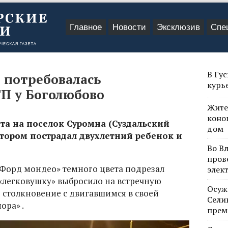
Главное
Новости
Эксклюзив
Спе
В Гу
 потребовалась
курь
П у Боголюбово
Жите
коно
та на поселок Суромна (Суздальский
дом
тором пострадал двухлетний ребенок и
Во В
пров
«Форд мондео» темного цвета подрезал
элек
 «легковушку» выбросило на встречную
Осуж
 столкновение с двигавшимся в своей
Сели
ора» .
прем