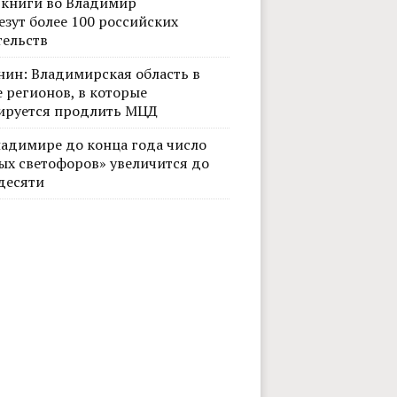
 книги во Владимир
езут более 100 российских
тельств
нин: Владимирская область в
 регионов, в которые
ируется продлить МЦД
ладимире до конца года число
ых светофоров» увеличится до
десяти