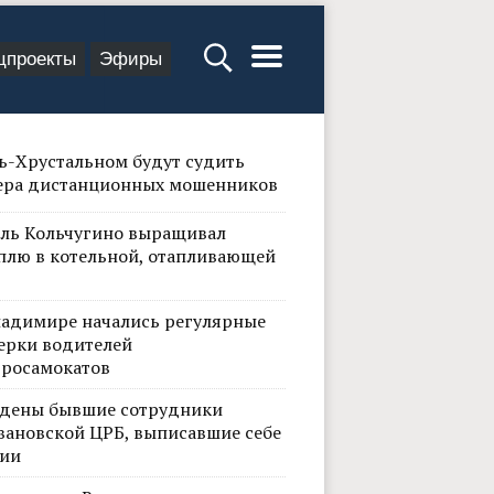
цпроекты
Эфиры
сь-Хрустальном будут судить
ера дистанционных мошенников
ль Кольчугино выращивал
плю в котельной, отапливающей
ладимире начались регулярные
ерки водителей
тросамокатов
дены бывшие сотрудники
вановской ЦРБ, выписавшие себе
ии