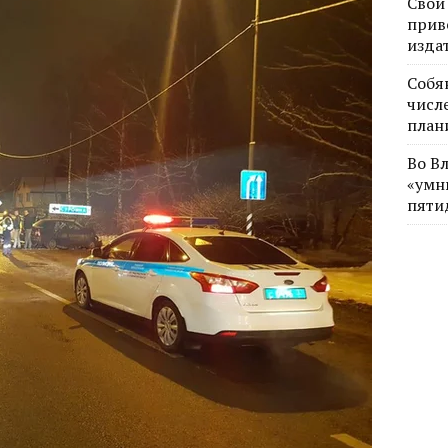
Свои
прив
изда
Собя
числе
план
Во В
«умн
пяти