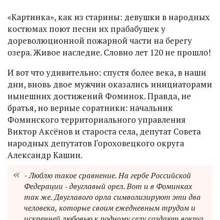
«Картинка», как из старины: девушки в народных
костюмах поют песни их прабабушек у
дореволюционной пожарной части на берегу
озера. Живое наследие. Словно лет 120 не прошло!
И вот что удивительно: спустя более века, в наши
дни, вновь двое мужчин оказались инициаторами
нынешних достижений Фоминок. Правда, не
братья, но верные соратники: начальник
Фоминского территориального управления
Виктор Аксёнов и староста села, депутат Совета
народных депутатов Гороховецкого округа
Александр Кашин.
- Люблю такое сравнение. На гербе Российской
Федерации ‑ двуглавый орел. Вот и в Фоминках
так же. Двуглавого орла символизируют эти два
человека, которые своим ежедневным трудом и
искренней любовью к родному селу создают вокруг