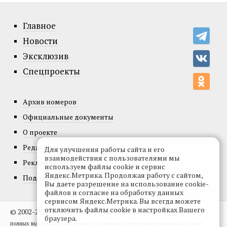
Главное
Новости
Эксклюзив
Спецпроекты
Архив номеров
Официальные документы
О проекте
Редакция
Для улучшения работы сайта и его
взаимодействия с пользователями мы
Реклама
используем файлы cookie и сервис
Яндекс.Метрика. Продолжая работу с сайтом,
Подписка
Вы даете разрешение на использование cookie-
файлов и согласие на обработку данных
сервисом Яндекс.Метрика. Вы всегда можете
отключить файлы cookie в настройках Вашего
© 2002-2026, Все права защищены.
Копирование и использование
браузера.
полных материалов запрещено, частичное цитирование возможно только