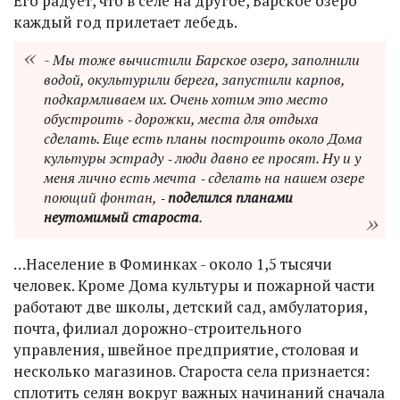
Его радует, что в селе на другое, Барское озеро
каждый год прилетает лебедь.
- Мы тоже вычистили Барское озеро, заполнили
водой, окультурили берега, запустили карпов,
подкармливаем их. Очень хотим это место
обустроить ‑ дорожки, места для отдыха
сделать. Еще есть планы построить около Дома
культуры эстраду ‑ люди давно ее просят. Ну и у
меня лично есть мечта ‑ сделать на нашем озере
поющий фонтан, ‑
поделился планами
неутомимый староста
.
…Население в Фоминках - около 1,5 тысячи
человек. Кроме Дома культуры и пожарной части
работают две школы, детский сад, амбулатория,
почта, филиал дорожно-строительного
управления, швейное предприятие, столовая и
несколько магазинов. Староста села признается:
сплотить селян вокруг важных начинаний сначала