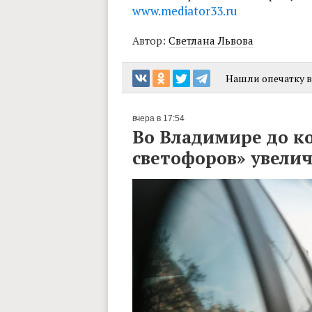
www.mediator33.ru
Автор:
Светлана Львова
Нашли опечатку в 
вчера в 17:54
Во Владимире до к
светофоров» увелич