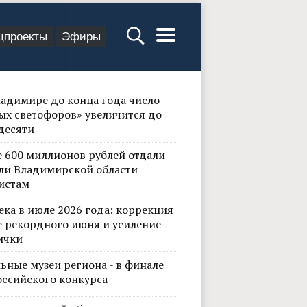
цпроекты
Эфиры
ладимире до конца года число
ых светофоров» увеличится до
десяти
е 600 миллионов рублей отдали
ли Владимирской области
истам
ека в июле 2026 года: коррекция
е рекордного июня и усиление
ички
ьные музеи региона - в финале
оссийского конкурса