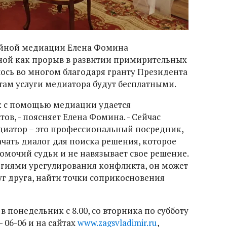
ейной медиации Елена Фомина
ной как прорыв в развитии примирительных
лось во многом благодаря гранту Президента
там услуги медиатора будут бесплатными.
а: с помощью медиации удается
ов, - поясняет Елена Фомина. - Сейчас
диатор – это профессиональный посредник,
чать диалог для поиска решения, которое
номочий судьи и не навязывает свое решение.
гиями урегулирования конфликта, он может
г друга, найти точки соприкосновения
 понедельник с 8.00, со вторника по субботу
- 06-06 и на сайтах
www.zagsvladimir.ru
,