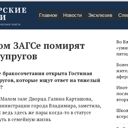
Главное
Новости
Эксклюзив
Спе
Во В
ом ЗАГСе помирят
«умн
супругов
пяти
Боле
жите
е бракосочетания открыта Гостиная
афер
ругов, которые ищут ответ на тяжелый
?
Ипот
посл
 Малом зале Дворца. Галина Карташова,
втор
инистрации города Владимира, заметила,
Школ
 ведь здесь же пары когда-то в статусе
всер
уть в семейную жизнь