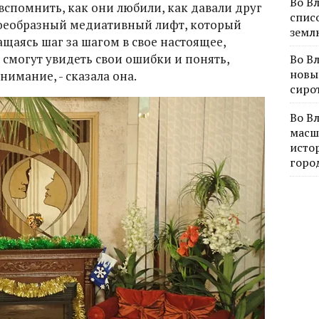
Во В
вспомнить, как они любили, как давали друг
спис
воеобразный медиативный лифт, который
земл
ащаясь шаг за шагом в свое настоящее,
смогут увидеть свои ошибки и понять,
Во В
новы
имание, - сказала она.
сиро
Во В
масш
исто
горо