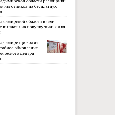
ладимирской области расширили
ок льготников на бесплатную
ю
ладимирской области ввели
е выплаты на покупку жилья для
т
ладимире проходит
табное обновление
рического центра
да