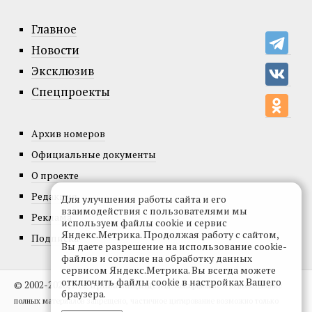
Главное
Новости
Эксклюзив
Спецпроекты
Архив номеров
Официальные документы
О проекте
Редакция
Для улучшения работы сайта и его
взаимодействия с пользователями мы
Реклама
используем файлы cookie и сервис
Яндекс.Метрика. Продолжая работу с сайтом,
Подписка
Вы даете разрешение на использование cookie-
файлов и согласие на обработку данных
сервисом Яндекс.Метрика. Вы всегда можете
отключить файлы cookie в настройках Вашего
© 2002-2026, Все права защищены.
Копирование и использование
браузера.
полных материалов запрещено, частичное цитирование возможно только