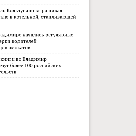
ль Кольчугино выращивал
плю в котельной, отапливающей
ладимире начались регулярные
ерки водителей
тросамокатов
 книги во Владимир
езут более 100 российских
тельств