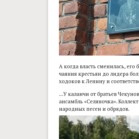
А когда власть сменилась, его
чаяния крестьян до лидера бол
ходоков к Ленину и соответств
…У каланчи от братьев Чекуно
ансамбль «Селяночка». Коллек
народных песен и обрядов.