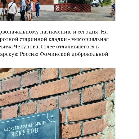
ервоначальному назначению и сегодня! На
бротной старинной кладки - мемориальная
евича Чекунова, более отличившегося в
царскую Россию Фоминской добровольной