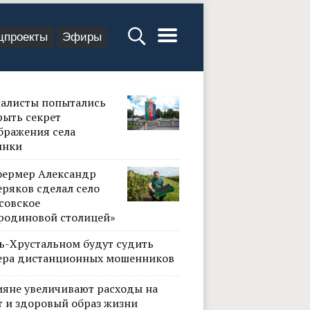
цпроекты
Эфиры
алисты попытались
рыть секрет
бражения села
инки
фермер Александр
ряков сделал село
совское
родиновой столицей»
сь-Хрустальном будут судить
ера дистанционных мошенников
ияне увеличивают расходы на
т и здоровый образ жизни