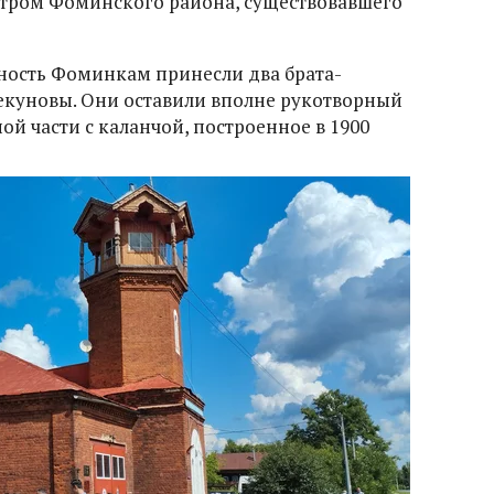
тром Фоминского района, существовавшего
ность Фоминкам принесли два брата-
екуновы. Они оставили вполне рукотворный
ой части с каланчой, построенное в 1900