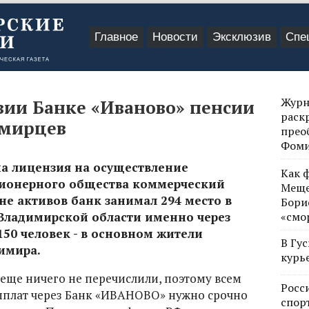
Главное
Новости
Эксклюзив
Спе
Журн
ии Банке «Иваново» пенсии
раск
имирцев
прео
Фом
ана лицензия на осуществление
Как 
ционерного общества коммерческий
Меще
е активов банк занимал 294 место в
Бори
 Владимирской области именно через
«смо
150 человек - в основном жители
В Гу
имира.
курь
 еще ничего не перечислили, поэтому всем
Росс
ыплат через Банк «ИВАНОВО» нужно срочно
спор