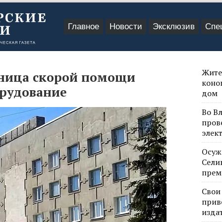
Главное
Новости
Эксклюзив
Спе
Жите
ница скорой помощи
коно
орудование
дом
Во В
пров
элек
Осуж
Сели
прем
Свои
прив
изда