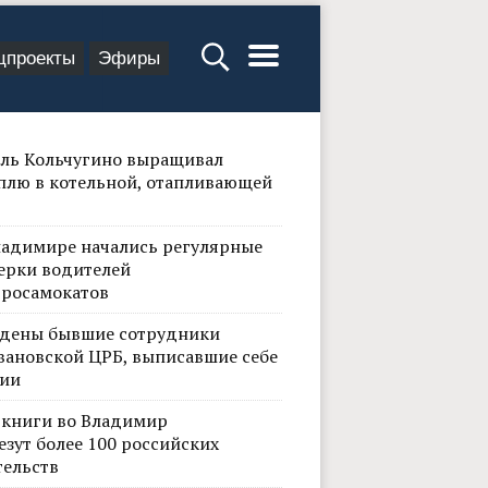
цпроекты
Эфиры
ль Кольчугино выращивал
плю в котельной, отапливающей
ладимире начались регулярные
ерки водителей
тросамокатов
дены бывшие сотрудники
вановской ЦРБ, выписавшие себе
ии
 книги во Владимир
езут более 100 российских
тельств