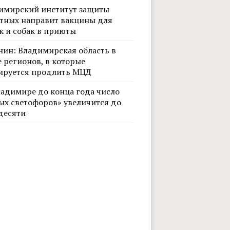
имирский институт защиты
тных направит вакцины для
к и собак в приюты
нин: Владимирская область в
 регионов, в которые
ируется продлить МЦД
ладимире до конца года число
ых светофоров» увеличится до
десяти