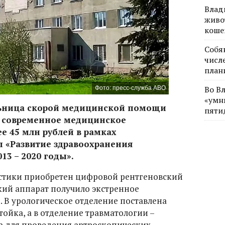
Влад
живо
коше
Собя
числе
план
Во В
Фото: пресс-служба АВО
«умн
льница скорой медицинской помощи
пяти
а современное медицинское
е 45 млн рублей в рамках
 «Развитие здравоохранения
13 – 2020 годы».
остики приобретен цифровой рентгеновский
кий аппарат получило экстренное
. В урологическое отделение поставлена
ойка, а в отделение травматологии –
а для проведения артроскопических