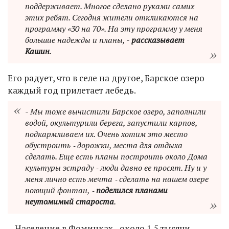
поддерживает. Многое сделано руками самих
этих ребят. Сегодня жители откликаются на
программу «30 на 70». На эту программу у меня
большие надежды и планы, -
рассказывает
Кашин
.
Его радует, что в селе на другое, Барское озеро
каждый год прилетает лебедь.
- Мы тоже вычистили Барское озеро, заполнили
водой, окультурили берега, запустили карпов,
подкармливаем их. Очень хотим это место
обустроить ‑ дорожки, места для отдыха
сделать. Еще есть планы построить около Дома
культуры эстраду ‑ люди давно ее просят. Ну и у
меня лично есть мечта ‑ сделать на нашем озере
поющий фонтан, ‑
поделился планами
неутомимый староста
.
…Население в Фоминках - около 1,5 тысячи