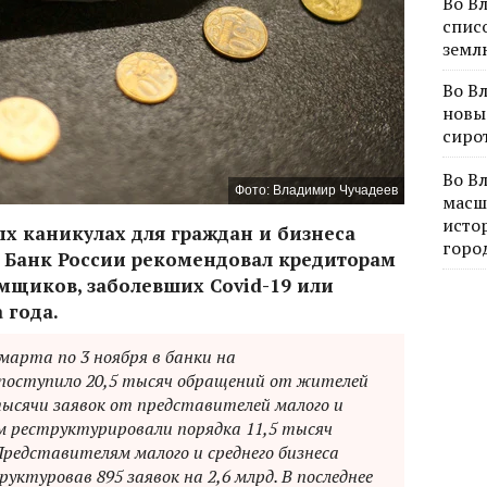
Во В
спис
земл
Во В
новы
сиро
Во В
Фото: Владимир Чучадеев
масш
исто
х каникулах для граждан и бизнеса
горо
о Банк России рекомендовал кредиторам
мщиков, заболевших Covid-19 или
 года.
 марта по 3 ноября в банки на
поступило 20,5 тысяч обращений от жителей
тысячи заявок от представителей малого и
ам реструктурировали порядка 11,5 тысяч
 Представителям малого и среднего бизнеса
уктуровав 895 заявок на 2,6 млрд. В последнее