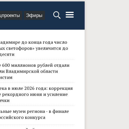
цпроекты
Эфиры
ладимире до конца года число
ых светофоров» увеличится до
десяти
е 600 миллионов рублей отдали
ли Владимирской области
истам
ека в июле 2026 года: коррекция
е рекордного июня и усиление
ички
ьные музеи региона - в финале
оссийского конкурса