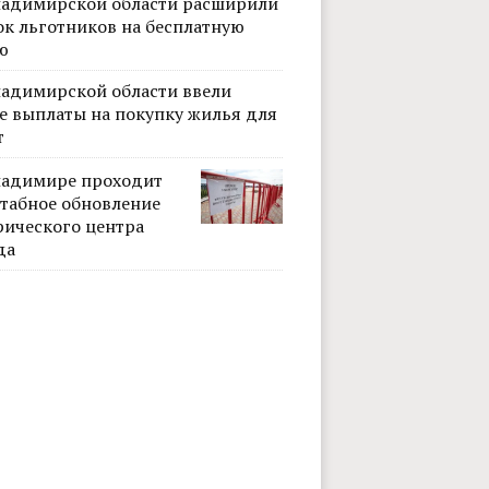
ладимирской области расширили
ок льготников на бесплатную
ю
ладимирской области ввели
е выплаты на покупку жилья для
т
ладимире проходит
табное обновление
рического центра
да