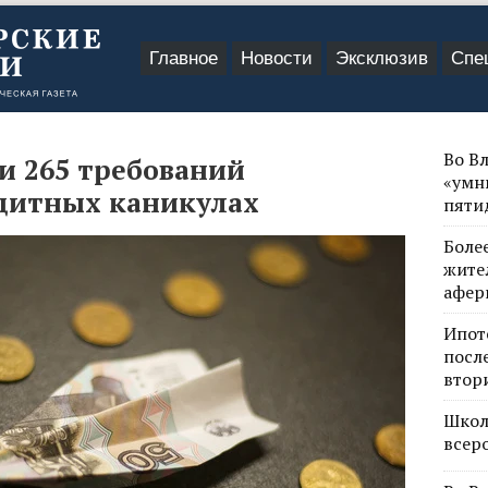
Главное
Новости
Эксклюзив
Спе
Во В
и 265 требований
«умн
дитных каникулах
пяти
Боле
жите
афер
Ипот
посл
втор
Школ
всер