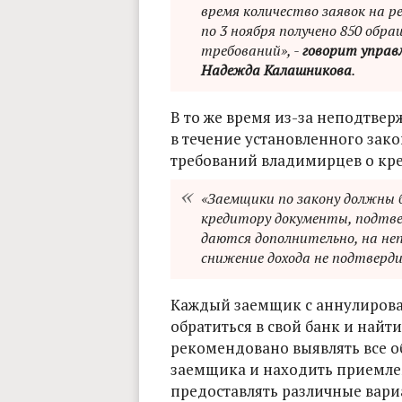
время количество заявок на 
по 3 ноября получено 850 обра
требований», -
говорит управ
Надежда Калашникова
.
В то же время из-за неподтв
в течение установленного зак
требований владимирцев о кре
«Заемщики по закону должны б
кредитору документы, подтве
даются дополнительно, на неп
снижение дохода не подтверди
Каждый заемщик с аннулиров
обратиться в свой банк и най
рекомендовано выявлять все о
заемщика и находить приемлем
предоставлять различные вари