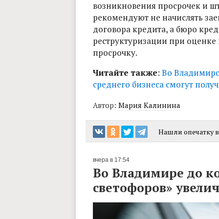
возникновения просрочек и шт
рекомендуют не начислять за
договора кредита, а бюро кред
реструктуризации при оценке
просрочку.
Читайте также
:
Во Владимирс
среднего бизнеса смогут пол
Автор:
Мария Калинина
Нашли опечатку в 
вчера в 17:54
Во Владимире до к
светофоров» увелич