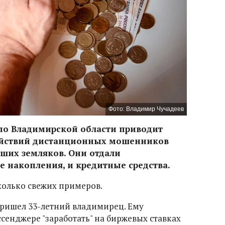
Фото: Владимир Чучадеев
по Владимирской области приводит
действий дистанционных мошенников
аших земляков. Они отдали
е накопления, и кредитные средства.
колько свежих примеров.
 пришел 33-летний владимирец. Ему
сенджере "заработать" на биржевых ставках