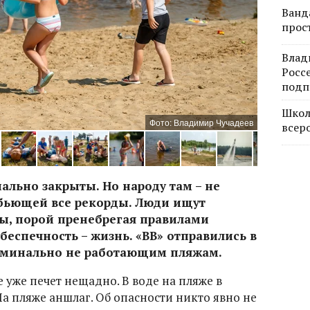
Ванд
прос
Влад
Росс
подп
Школ
Фото: Владимир Чучадеев
всер
льно закрыты. Но народу там – не
 бьющей все рекорды. Люди ищут
ды, порой пренебрегая правилами
 беспечность – жизнь. «ВВ» отправились в
оминально не работающим пляжам.
е уже печет нещадно. В воде на пляже в
а пляже аншлаг. Об опасности никто явно не