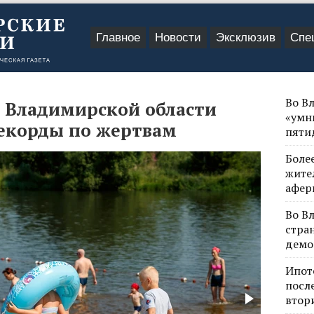
Главное
Новости
Эксклюзив
Спе
Во В
о Владимирской области
«умн
рекорды по жертвам
пяти
Боле
жите
афер
Во В
стра
демо
Ипот
посл
втор