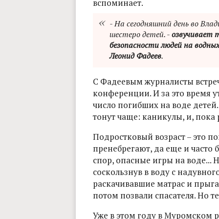
вспоминает.
- На сегодняшний день во Вл
шестеро детей. -
озвучивает 
безопасности людей на водны
Леонид Фадеев
.
С Фадеевым журналисты встреч
конференции. И за это время у
число погибших на воде детей
тонут чаще: каникулы, и, пока 
Подростковый возраст – это п
пренебрегают, да еще и часто 
спор, опасные игры на воде...
соскользнув в воду с надувного
раскачивавшие матрас и прыгав
потом позвали спасателя. Но те
Уже в этом году в Муромском р