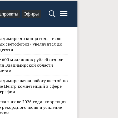
цпроекты
Эфиры
ладимире до конца года число
ых светофоров» увеличится до
десяти
е 600 миллионов рублей отдали
ли Владимирской области
истам
ладимире начал работу шестой по
не Центр компетенций в сфере
графии
ека в июле 2026 года: коррекция
е рекордного июня и усиление
ички