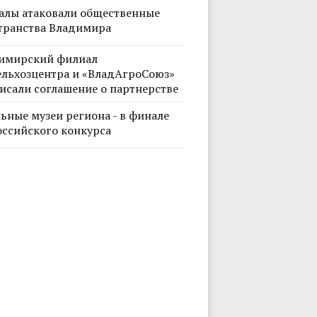
алы атаковали общественные
транства Владимира
имирский филиал
ельхозцентра и «ВладАгроСоюз»
исали соглашение о партнерстве
ьные музеи региона - в финале
Фото: В
оссийского конкурса