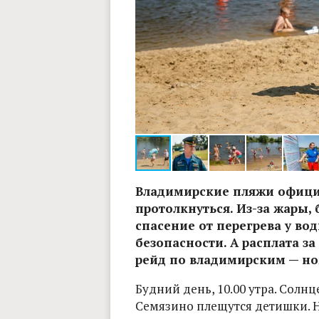
Фото: Владимир Чучадеев
Владимирские пляжи официа
протолкнуться. Из-за жары,
спасение от перегрева у во
безопасности. А расплата за
рейд по владимирским — н
Будний день, 10.00 утра. Солнц
Семязино плещутся детишки. Н