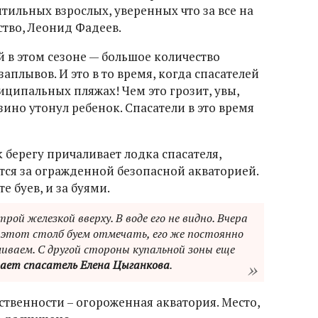
тильных взрослых, уверенных что за все на
ство, Леонид Фадеев.
й в этом сезоне — большое количество
аплывов. И это в то время, когда спасателей
ципальных пляжах! Чем это грозит, увы,
зино утонул ребенок. Спасатели в это время
к берегу причаливает лодка спасателя,
тся за огражденной безопасной акваторией.
е буев, и за буями.
рой железкой вверху. В воде его не видно. Вчера
 этот столб буем отмечать, его же постоянно
иваем. С другой стороны купальной зоны еще
ает спасатель Елена Цыганкова
.
тственности – огороженная акватория. Место,