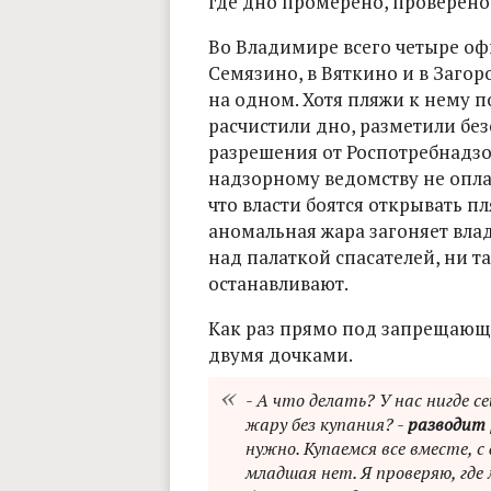
где дно промерено, проверено
Во Владимире всего четыре оф
Семязино, в Вяткино и в Загор
на одном. Хотя пляжи к нему 
расчистили дно, разметили без
разрешения от Роспотребнадзо
надзорному ведомству не оплат
что власти боятся открывать п
аномальная жара загоняет влад
над палаткой спасателей, ни т
останавливают.
Как раз прямо под запрещающ
двумя дочками.
- А что делать? У нас нигде с
жару без купания? -
разводит 
нужно. Купаемся все вместе, с
младшая нет. Я проверяю, где