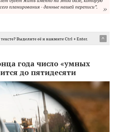
 лет будет жить именно на этой базе, которую
всего планирования - данные нашей переписи”.
тексте? Выделите её и нажмите Ctrl + Enter.
^
онца года число «умных
ится до пятидесяти