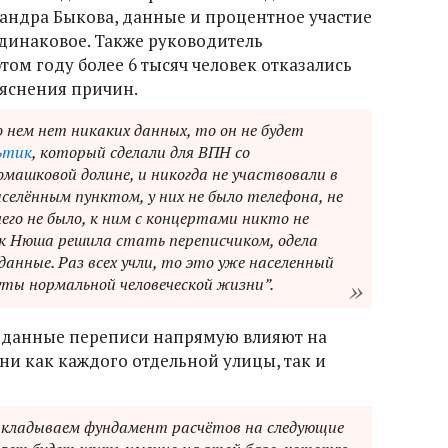
ксандра Быкова, данные и процентное участие
динаковое. Также руководитель
том году более 6 тысяч человек отказались
ъяснения причин.
 о нем нет никаких данных, то он не будет
ьти
к
, который сделали для ВПН со
машковой долине, и никогда не участвовали в
аселённым пунктом, у них не было телефона, не
его не было, к ним с концертами никто не
ок Нюша решила стать переписчиком, одела
данные. Раз всех учли, то это уже населенный
уты нормальной человеческой жизни
”.
, данные переписи напрямую влияют на
ни как каждого отдельной улицы, так и
акладываем фундамент расчётов на следующие