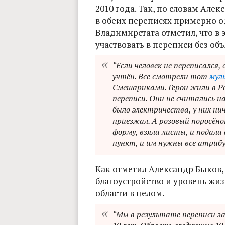
2010 года. Так, по словам Але
в обеих переписях примерно о
Владимирстата отметил, что в э
участвовать в переписи без об
“Если человек не переписался,
учтён. Все смотрели тот
мул
Смешариками. Герои жили в Ро
переписи. Они не считались н
было электричества, у них нич
приезжал. А розовый поросён
форму, взяла листы, и подала 
пункт, и им нужны все атриб
Как отметил Александр Быков
благоустройство и уровень жиз
области в целом.
“Мы в результате переписи з