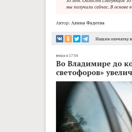
10 лет. Область следующие 10
мы получили сейчас. В основе 
Автор:
Алина Фадеева
Нашли опечатку в 
вчера в 17:54
Во Владимире до к
светофоров» увелич