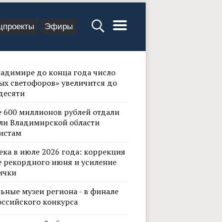
цпроекты
Эфиры
ладимире до конца года число
ых светофоров» увеличится до
десяти
е 600 миллионов рублей отдали
ли Владимирской области
истам
ека в июле 2026 года: коррекция
е рекордного июня и усиление
ички
ьные музеи региона - в финале
оссийского конкурса