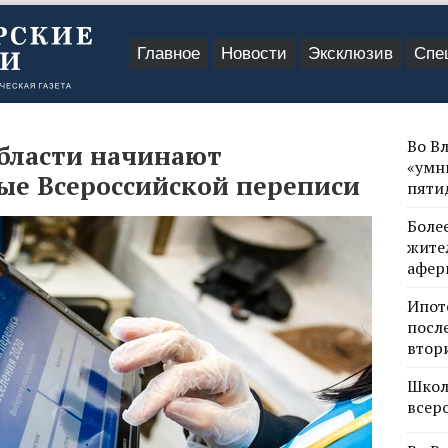
Главное
Новости
Эксклюзив
Спе
Во В
бласти начинают
«умн
ые Всероссийской переписи
пяти
Боле
жите
афер
Ипот
посл
втор
Школ
всер