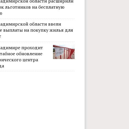
ладимирской области расширили
ок льготников на бесплатную
ю
ладимирской области ввели
е выплаты на покупку жилья для
т
ладимире проходит
табное обновление
рического центра
да