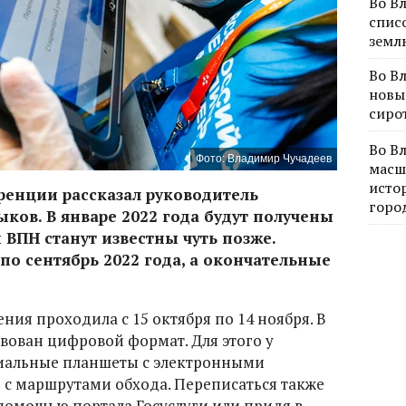
Во В
спис
земл
Во В
новы
сиро
Во В
Фото: Владимир Чучадеев
масш
исто
ренции рассказал руководитель
горо
ков. В январе 2022 года будут получены
ВПН станут известны чуть позже.
 по сентябрь 2022 года, а окончательные
ния проходила с 15 октября по 14 ноября. В
вован цифровой формат. Для этого у
иальные планшеты с электронными
 с маршрутами обхода. Переписаться также
помощью портала Госуслуги или придя в