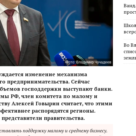
Ванд
прос
Школ
всер
Во В
спис
земл
Фото: Владимир Чучадеев
уждается изменение механизма
го предпринимательства. Сейчас
бъемов господдержки выступают банки.
умы РФ, член комитета по малому и
тву Алексей Говырин считает, что этими
фективнее распорядятся регионы.
 представители правительства.
оставлять поддержку малому и среднему бизнесу.