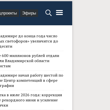
цпроекты
Эфиры
ладимире до конца года число
ых светофоров» увеличится до
десяти
е 600 миллионов рублей отдали
ли Владимирской области
истам
ладимире начал работу шестой по
не Центр компетенций в сфере
графии
ека в июле 2026 года: коррекция
е рекордного июня и усиление
ички