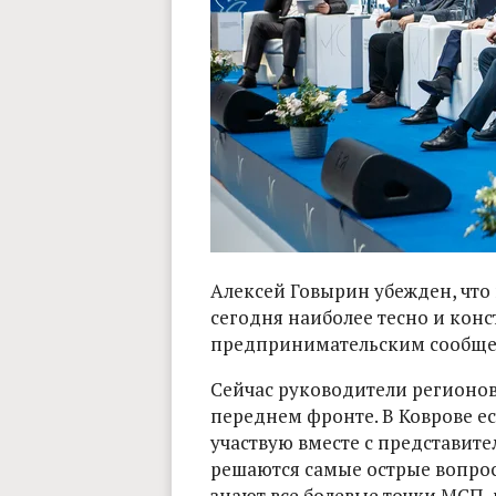
Алексей Говырин убежден, что
сегодня наиболее тесно и кон
предпринимательским сообще
Сейчас руководители регионов
переднем фронте. В Коврове ес
участвую вместе с представит
решаются самые острые вопросы
знают все болевые точки МСП,