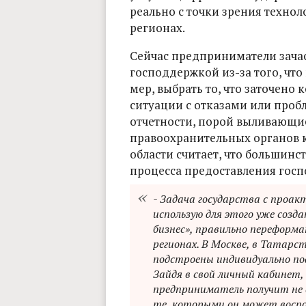
реально с точки зрения технол
регионах.
Сейчас предприниматели зача
господдержкой из-за того, что
мер, выбрать то, что заточено
ситуации с отказами или проб
отчетности, порой выливающи
правоохранительных органов к
области считает, что большин
процесса предоставления гос
- Задача государства с проа
использую для этого уже соз
бизнес», правильно переформ
регионах. В Москве, в Татар
подстроены индивидуально по
Зайдя в свой личный кабинет,
предприниматель получит не с
те, которыми он может воспол