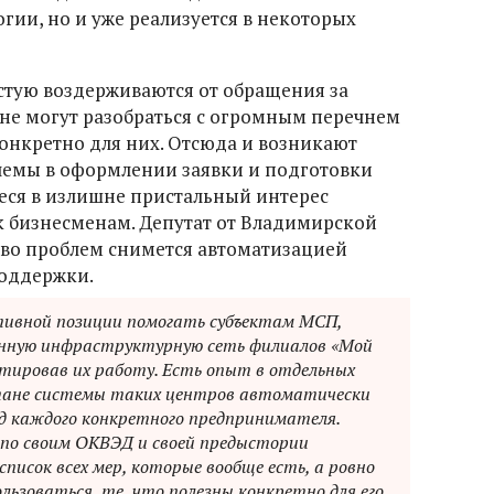
огии, но и уже реализуется в некоторых
стую воздерживаются от обращения за
 не могут разобраться с огромным перечнем
 конкретно для них. Отсюда и возникают
лемы в оформлении заявки и подготовки
еся в излишне пристальный интерес
 бизнесменам. Депутат от Владимирской
ство проблем снимется автоматизацией
поддержки.
ктивной позиции помогать субъектам МСП,
данную инфраструктурную сеть филиалов «Мой
атировав их работу. Есть опыт в отдельных
стане системы таких центров автоматически
д каждого конкретного предпринимателя.
 по своим ОКВЭД и своей предыстории
писок всех мер, которые вообще есть, а ровно
ьзоваться, те, что полезны конкретно для его