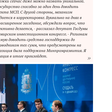
ржки сейчас даже можно назвать уникальной.
осударство способно за один день доводить
екта МСП. С другой стороны, механизм
ается в корректировке. Буквально на днях в
асширенное заседание, обсуждали вопрос, что
фективно делается, - рассказал депутат Госдумы
мирском инвестиционном конгрессе. - Регионам
мую доводить средства господдержки до
оводником тех сумм, что предусмотрены на
позиция была поддержана Минпромразвития. Я
ция в итоге произойдет.