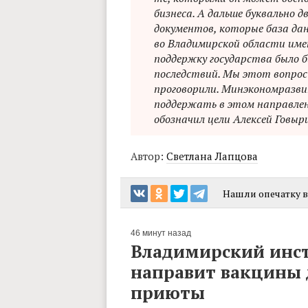
бизнеса. А дальше буквально 
документов, которые база дан
во Владимирской области им
поддержку государства было б
последствий. Мы этот вопрос
проговорили. Минэкономразв
поддержать в этом направлени
обозначил цели Алексей Говыр
Автор:
Светлана Лапцова
Нашли опечатку в 
46 минут назад
Владимирский инс
направит вакцины д
приюты