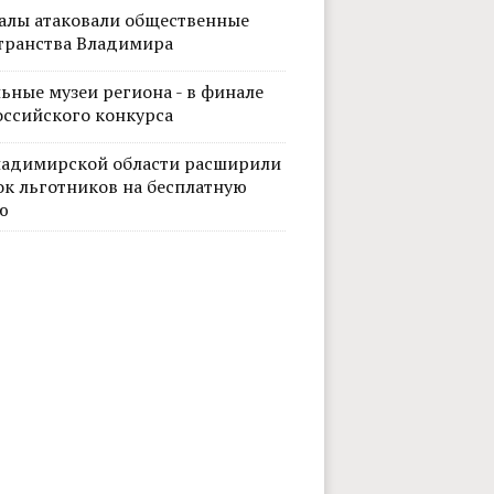
алы атаковали общественные
транства Владимира
ьные музеи региона - в финале
оссийского конкурса
ладимирской области расширили
ок льготников на бесплатную
ю