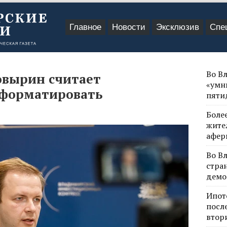
Главное
Новости
Эксклюзив
Спе
Во В
овырин считает
«умн
форматировать
пяти
Боле
жите
афер
Во В
стра
демо
Ипот
посл
втор