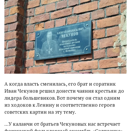
А когда власть сменилась, его брат и соратник
Иван Чекунов решил донести чаяния крестьян до
лидера большевиков. Вот почему он стал одним
из ходоков к Ленину и соответственно героев
советских картин на эту тему.
…У каланчи от братьев Чекуновых нас встречает
фоминский фольклорный ансамбль «Селяночка».