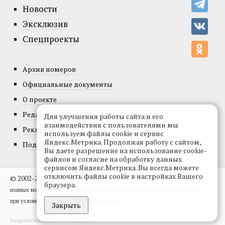
Новости
Эксклюзив
Спецпроекты
Архив номеров
Официальные документы
О проекте
Редакция
Для улучшения работы сайта и его
взаимодействия с пользователями мы
Реклама
используем файлы cookie и сервис
Яндекс.Метрика. Продолжая работу с сайтом,
Подписка
Вы даете разрешение на использование cookie-
файлов и согласие на обработку данных
сервисом Яндекс.Метрика. Вы всегда можете
отключить файлы cookie в настройках Вашего
© 2002-2026, Все права защищены.
Копирование и использование
браузера.
полных материалов запрещено, частичное цитирование возможно только
при условии гиперссылки на сайт vedom.ru.
Закрыть
Разработка сайта:
levmorozov