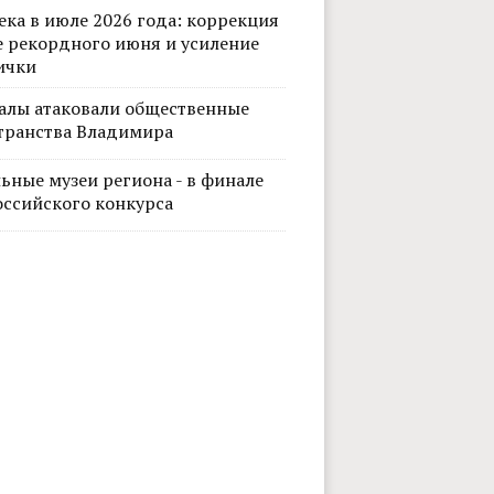
ека в июле 2026 года: коррекция
е рекордного июня и усиление
ички
алы атаковали общественные
транства Владимира
ьные музеи региона - в финале
оссийского конкурса