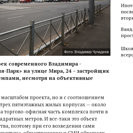
Ипот
посл
втор
Ванд
прос
Школ
Фото: Владимир Чучадеев
всер
оек современного Владимира -
Парк» на улице Мира, 24 – застройщик
емпами, несмотря на объективные
с масштабом проекта, но и с соотношением
трех пятиэтажных жилых корпусах — около
 а торгово-офисная часть комплекса почти в
вадратных метров. И все-таки это объект
ва, поэтому при его возведении сами
труктуры, общественники и СМИ обращали