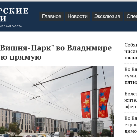
Главное
Новости
Эксклюзив
Спе
Собя
"Вишня-Парк" во Владимире
числе
ую прямую
план
Во В
«умн
пяти
Боле
жите
афер
Во В
стра
демо