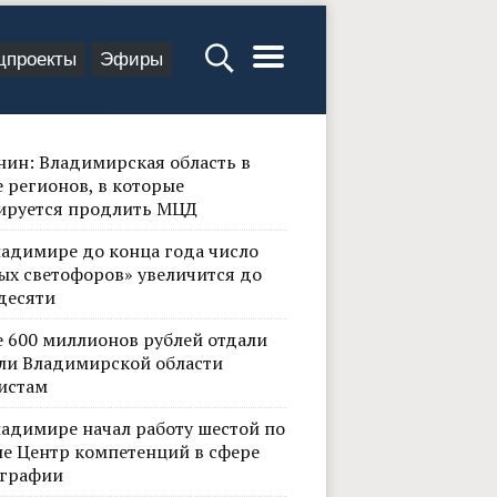
цпроекты
Эфиры
нин: Владимирская область в
 регионов, в которые
ируется продлить МЦД
ладимире до конца года число
ых светофоров» увеличится до
десяти
е 600 миллионов рублей отдали
ли Владимирской области
истам
ладимире начал работу шестой по
не Центр компетенций в сфере
графии