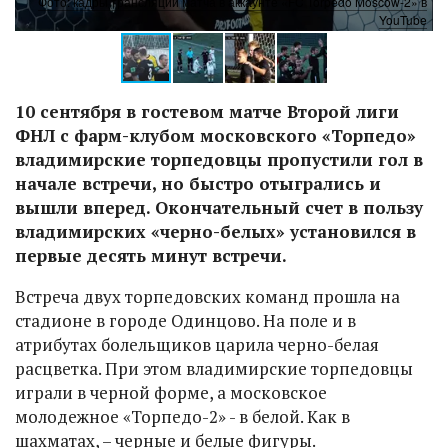
 в
Фото: кадры трансляции матча в аккаунте «FC Torpedo Moscow-2» в
be
YouTube
10 сентября в гостевом матче Второй лиги
ФНЛ с фарм-клубом московского «Торпедо»
владимирские торпедовцы пропустили гол в
начале встречи, но быстро отыгрались и
вышли вперед. Окончательный счет в пользу
владимирских «черно-белых» установился в
первые десять минут встречи.
Встреча двух торпедовских команд прошла на
стадионе в городе Одинцово. На поле и в
атрибутах болельщиков царила черно-белая
расцветка. При этом владимирские торпедовцы
играли в черной форме, а московское
молодежное «Торпедо-2» - в белой. Как в
шахматах, – черные и белые фигуры.