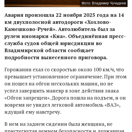
Фото: Владимир Чучадеев
Авария произошла 22 ноября 2025 года на 14
км двухполосной автодороги «Хохлово-
Камешково-Ручей». Автолюбитель был за
рулем иномарки «Киа». Объединённая пресс-
служба судов общей юрисдикции во
Владимирской области сообщает
подробности вынесенного приговора.
Горожанин ехал со скоростью около 100 км/ч, что
превышает установленное ограничение. При этом
он пошел на обгон нескольких машин, но не
успел завершить маневр в зоне действия знака
«Обгон запрещен». Дорога пошла на подъем, и он
вовремя не увидел легковой автомобиль «ВАЗ»,
идущий ему навстречу.
В нем на заднем сидении была женщина, не
пристегнутая ремнем безопасности и державшая