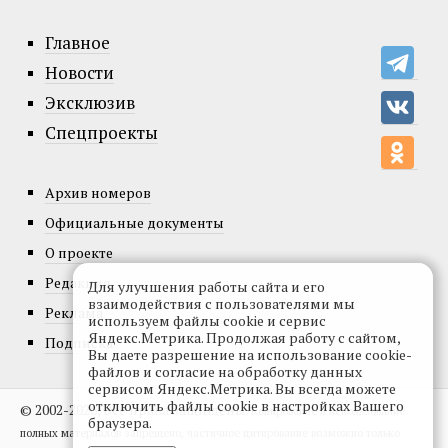
Главное
Новости
Эксклюзив
Спецпроекты
Архив номеров
Официальные документы
О проекте
Редакция
Для улучшения работы сайта и его
взаимодействия с пользователями мы
Реклама
используем файлы cookie и сервис
Яндекс.Метрика. Продолжая работу с сайтом,
Подписка
Вы даете разрешение на использование cookie-
файлов и согласие на обработку данных
сервисом Яндекс.Метрика. Вы всегда можете
отключить файлы cookie в настройках Вашего
© 2002-2026, Все права защищены.
Копирование и использование
браузера.
полных материалов запрещено, частичное цитирование возможно только