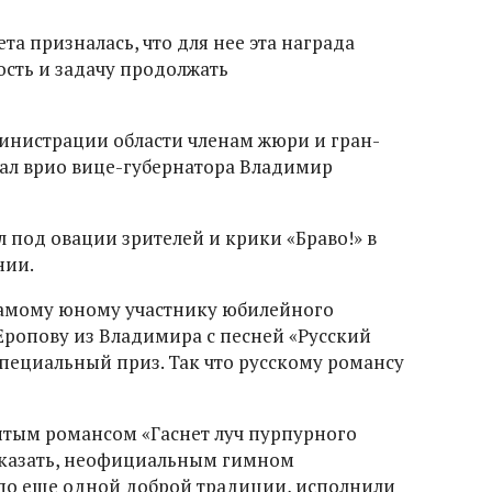
а призналась, что для нее эта награда
ость и задачу продолжать
инистрации области членам жюри и гран-
ал врио вице-губернатора Владимир
 под овации зрителей и крики «Браво!» в
нии.
амому юному участнику юбилейного
Еропову из Владимира с песней «Русский
специальный приз. Так что русскому романсу
итым романсом «Гаснет луч пурпурного
 сказать, неофициальным гимном
 по еще одной доброй традиции, исполнили