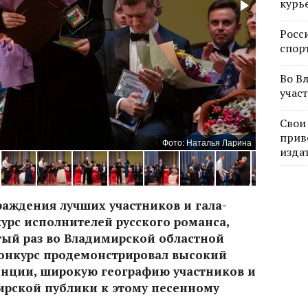
курь
Росс
спор
Во В
учас
Свои
прив
Фото: Наталья Ларина
изда
раждения лучших участников и гала-
урс исполнителей русского романса,
тый раз во Владимирской областной
нкурс продемонстрировал высокий
енции, широкую географию участников и
рской публики к этому песенному