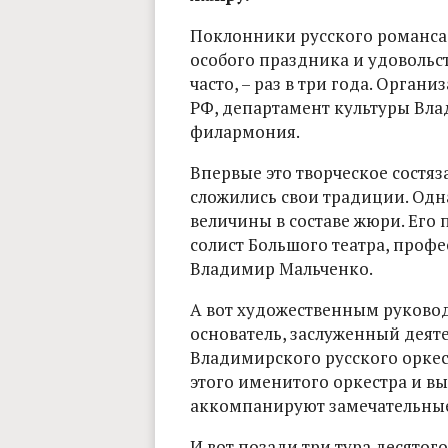
Поклонники русского романса 
особого праздника и удовольст
часто, – раз в три года. Орга
РФ, департамент культуры Вла
филармония.
Впервые это творческое состяза
сложились свои традиции. Одн
величины в составе жюри. Его 
солист Большого театра, проф
Владимир Мальченко.
А вот художественным руковод
основатель, заслуженный деяте
Владимирского русского орке
этого именитого оркестра и в
аккомпанируют замечательны
И вот позади три тура десятог