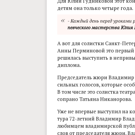
Для Юлии Гудниковой этот конк
детям она только четыре года.
- Каждый день перед уроками р
певческого мастерства Юлия 
А вот для солистки Санкт-Пет
Анны Перминовой это первый 
решилась выступить в непривы
диплома.
Председатель жюри Владимир 
сильных голосов, которые особ
В том числе это солистка теат
сопрано Татьяна Никанорова.
Уже не впервые выступил на ко
тура 72-летний Владимир Влад
любимцем владимирской публи
слов от председателя жюри. В