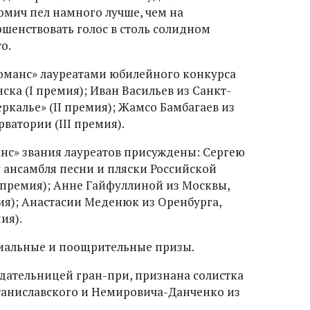
омич пел намного лучше, чем на
шенствовать голос в столь солидном
о.
оманс» лауреатами юбилейного конкурса
ска (I премия); Иван Васильев из Санкт-
еркалье» (II премия); Жамсо Бамбагаев из
рватории (III премия).
нс» звания лауреатов присуждены: Сергею
у ансамбля песни и пляски Российской
премия); Анне Гайфуллиной из Москвы,
ия); Анастасии Меденюк из Оренбурга,
ия).
иальные и поощрительные призы.
адательницей гран-при, признана солистка
таниславского и Немировича-Данченко из