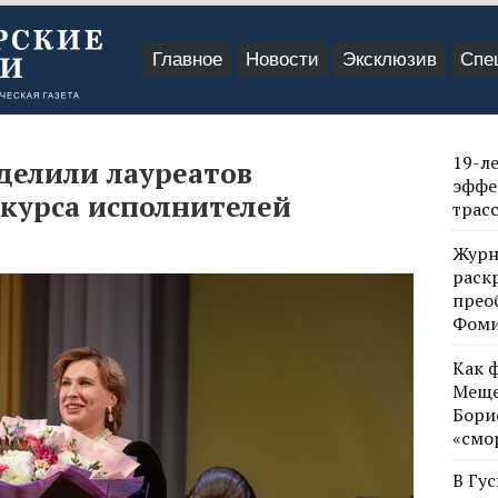
Главное
Новости
Эксклюзив
Спе
19-л
делили лауреатов
эффе
нкурса исполнителей
трас
Журн
раск
прео
Фом
Как 
Меще
Бори
«смо
В Гу