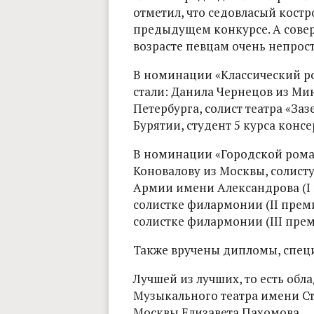
отметил, что седовласый костр
предыдущем конкурсе. А совер
возрасте певцам очень непрост
В номинации «Классический р
стали: Данила Чернецов из Мин
Петербурга, солист театра «Заз
Бурятии, студент 5 курса консе
В номинации «Городской рома
Коновалову из Москвы, солист
Армии имени Александрова (I 
солистке филармонии (II прем
солистке филармонии (III прем
Также вручены дипломы, спец
Лучшей из лучших, то есть обл
Музыкального театра имени С
Москвы Елизавета Пахомова.