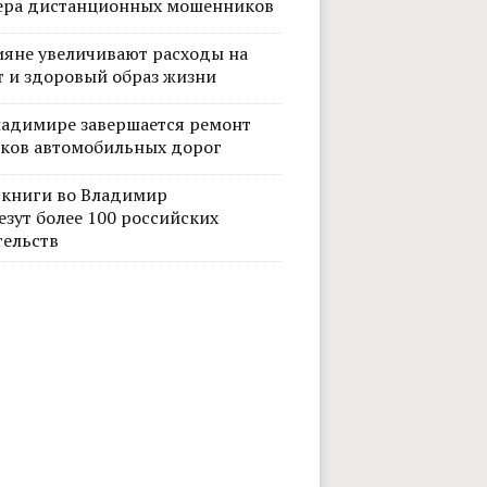
ера дистанционных мошенников
ияне увеличивают расходы на
т и здоровый образ жизни
ладимире завершается ремонт
тков автомобильных дорог
 книги во Владимир
езут более 100 российских
Фото
тельств