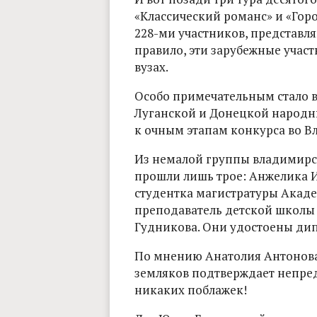
«Классический романс» и «Гор
228-ми участников, представл
правило, эти зарубежные учас
вузах.
Особо примечательным стало в
Луганской и Донецкой народны
к очным этапам конкурса во Вл
Из немалой группы владимирс
прошли лишь трое: Анжелика И
студентка магистратуры Акад
преподаватель детской школы 
Гудникова. Они удостоены ди
По мнению Анатолия Антонова,
земляков подтверждает непре
никаких поблажек!