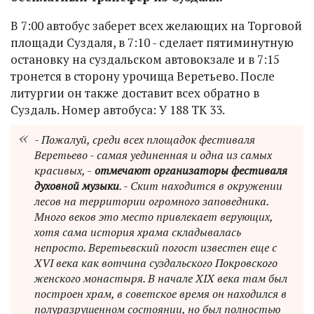
В 7:00 автобус заберет всех желающих на Торговой
площади Суздаля, в 7:10 - сделает пятиминутную
остановку на суздальском автовокзале и в 7:15
тронется в сторону урочища Веретьево. После
литургии он также доставит всех обратно в
Суздаль. Номер автобуса: У 188 ТК 33.
- Пожалуй, среди всех площадок фестиваля
Веретьево - самая уединенная и одна из самых
красивых, -
отмечают организаторы фестиваля
духовной музыки
. - Скит находится в окружении
лесов на территории огромного заповедника.
Много веков это место привлекает верующих,
хотя сама история храма складывалась
непросто. Веретьевский погост известен еще с
XVI века как вотчина суздальского Покровского
женского монастыря. В начале XIX века там был
построен храм, в советское время он находился в
полуразрушенном состоянии, но был полностью