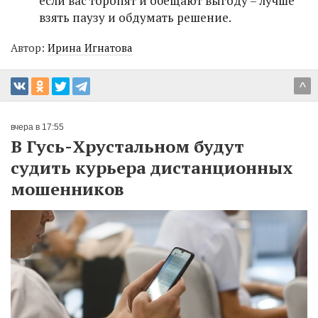
если вас торопят и обещают выгоду – лучше
взять паузу и обдумать решение.
Автор:
Ирина Игнатова
^
вчера в 17:55
В Гусь-Хрустальном будут
судить курьера дистанционных
мошенников