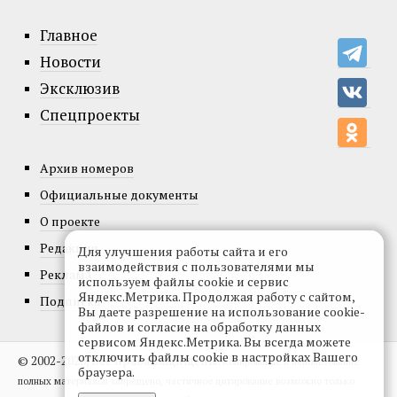
Главное
Новости
Эксклюзив
Спецпроекты
Архив номеров
Официальные документы
О проекте
Редакция
Для улучшения работы сайта и его
взаимодействия с пользователями мы
Реклама
используем файлы cookie и сервис
Яндекс.Метрика. Продолжая работу с сайтом,
Подписка
Вы даете разрешение на использование cookie-
файлов и согласие на обработку данных
сервисом Яндекс.Метрика. Вы всегда можете
отключить файлы cookie в настройках Вашего
© 2002-2026, Все права защищены.
Копирование и использование
браузера.
полных материалов запрещено, частичное цитирование возможно только