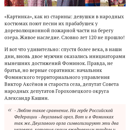
«Картинка», как из старины: девушки в народных
костюмах поют песни их прабабушек у
дореволюционной пожарной части на берегу
озера. Живое наследие. Словно лет 120 не прошло!
И вот что удивительно: спустя более века, в наши
дни, вновь двое мужчин оказались инициаторами
нынешних достижений Фоминок. Правда, не
братья, но верные соратники: начальник
Фоминского территориального управления
Виктор Аксёнов и староста села, депутат Совета
народных депутатов Гороховецкого округа
Александр Кашин.
- Люблю такое сравнение. На гербе Российской
Федерации ‑ двуглавый орел. Вот и в Фоминках
так же. Двуглавого орла символизируют эти два
человека, которые своим ежедневным трудом и