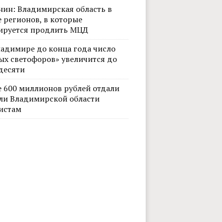
нин: Владимирская область в
 регионов, в которые
ируется продлить МЦД
ладимире до конца года число
ых светофоров» увеличится до
десяти
е 600 миллионов рублей отдали
ли Владимирской области
истам