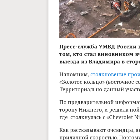
Пресс-служба УМВД России 
том, кто стал виновником 
выезда из Владимира в стор
Напомним,
столкновение прои
«Золотое кольцо» (восточное с
Территориально данный участо
По предварительной информаци
торону Нижнего, и решила пойт
где столкнулась с «Chevrolet N
Как рассказывают очевидцы, а
приличной скоростью. Поэтом