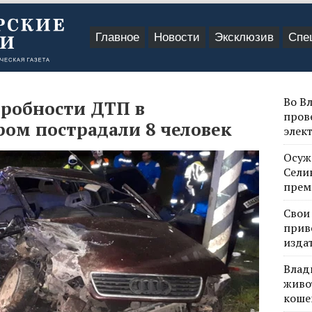
Главное
Новости
Эксклюзив
Спе
Во В
дробности ДТП в
пров
ром пострадали 8 человек
элек
Осуж
Сели
прем
Свои
прив
изда
Влад
живо
коше