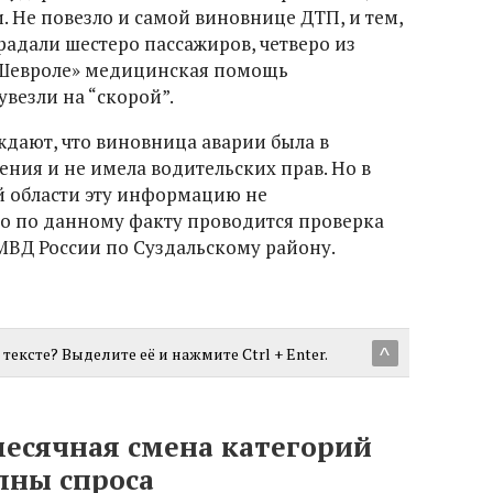
. Не повезло и самой виновнице ДТП, и тем,
традали шестеро пассажиров, четверо из
 «Шевроле» медицинская помощь
увезли на “скорой”.
ждают, что виновница аварии была в
ния и не имела водительских прав. Но в
 области эту информацию не
то по данному факту проводится проверка
ВД России по Суздальскому району.
тексте? Выделите её и нажмите Ctrl + Enter.
^
месячная смена категорий
лны спроса