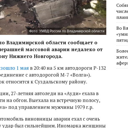
Собя
числе
план
Во В
Фото: УМВД России по Владимирской области
«умн
пяти
по Владимирской области сообщает о
вчерашней массовой аварии недалеко от
Боле
ону Нижнего Новгорода.
жите
афер
зошло 1 мая
в 20:40 на 5 км автодороги Р-132
оединение с автодорогой М-7 «Волга»).
к относится к Суздальскому району.
и, 27-летняя автоледи на «Ауди» ехала в
и на обгон. Выехала на встречную полосу,
iva» под управлением мужчины 1979 г.р.
втомобиль виновницы аварии ехал с очень
у удар был сильнейшим. Иномарка женщины