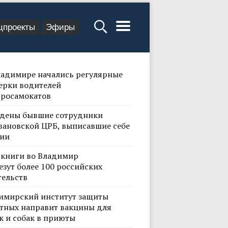
цпроекты
Эфиры
ладимире начались регулярные
ерки водителей
тросамокатов
дены бывшие сотрудники
вановской ЦРБ, выписавшие себе
ии
 книги во Владимир
езут более 100 российских
тельств
имирский институт защиты
тных направит вакцины для
к и собак в приюты