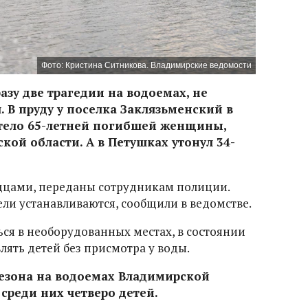
Фото: Кристина Ситникова. Владимирские ведомости
разу две трагедии на водоемах, не
 В пруду у поселка Заклязьменский в
тело 65-летней погибшей женщины,
ой области. А в Петушках утонул 34-
идцами, переданы сотрудникам полиции.
ели устанавливаются, сообщили в ведомстве.
ся в необорудованных местах, в состоянии
лять детей без присмотра у воды.
сезона на водоемах Владимирской
 среди них четверо детей.