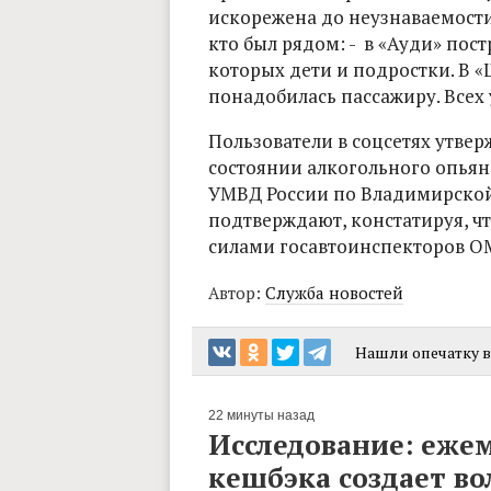
искорежена до неузнаваемости
кто был рядом: - в «Ауди» пос
которых дети и подростки. В
понадобилась пассажиру. Всех 
Пользователи в соцсетях утвер
состоянии алкогольного опьяне
УМВД России по Владимирской
подтверждают, констатируя, ч
силами госавтоинспекторов ОМ
Автор:
Служба новостей
Нашли опечатку в 
22 минуты назад
Исследование: еже
кешбэка создает во