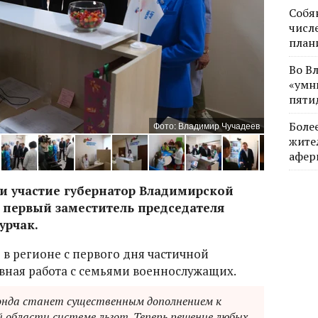
Собя
числе
план
Во В
«умн
пяти
Боле
Фото: Владимир Чучадеев
жите
афер
и участие губернатор Владимирской
 первый заместитель председателя
урчак.
 в регионе с первого дня частичной
вная работа с семьями военнослужащих.
Фонда станет существенным дополнением к
 области системе льгот. Теперь решение любых