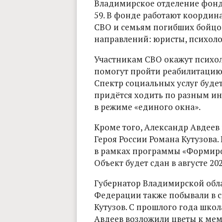
Владимирское отделение фонд
59. В фонде работают координ
СВО и семьям погибших бойцов
направлений: юристы, психоло
Участникам СВО окажут психо
помогут пройти реабилитацию
Спектр социальных услуг буде
придётся ходить по разным ин
в режиме «единого окна».
Кроме того, Александр Авдеев
Героя России Романа Кутузова.
в рамках программы «Формиро
Объект будет сдан в августе 202
Губернатор Владимирской обла
Федерации также побывали в с
Кутузов. С прошлого года школ
Авдеев возложили цветы к ме