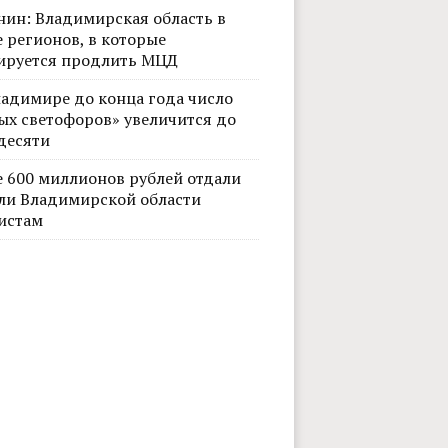
нин: Владимирская область в
 регионов, в которые
ируется продлить МЦД
ладимире до конца года число
ых светофоров» увеличится до
десяти
е 600 миллионов рублей отдали
Фото: В
ли Владимирской области
истам