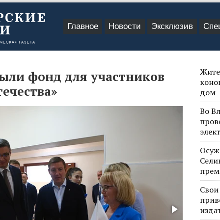
Главное
Новости
Эксклюзив
Спе
Жите
ыли фонд для участников
коно
ечества»
дом
Во В
пров
элек
Осуж
Сели
прем
Свои
прив
изда