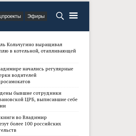
цпроекты
Эфиры
ль Кольчугино выращивал
плю в котельной, отапливающей
ладимире начались регулярные
ерки водителей
тросамокатов
дены бывшие сотрудники
вановской ЦРБ, выписавшие себе
ии
 книги во Владимир
езут более 100 российских
тельств