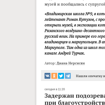
музей и пообщались с супруго
«Владимирская школа №9, в кото
лейтенант Роман Кутузов, с прош
открыли музей, в экспозиции кот
Рязанского воздушно-десантного 
русский воин. На примере его ге
владимирцев и мариупольцев. В 
Мариуполе. Там одна из школ тож
канале Андрей Турчак.
Автор:
Диана Нерсисян
Нашли опечатку в 
сегодня в 11:20
Задержан подозрев
при благоустройст