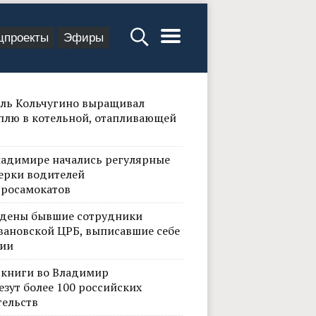
цпроекты
Эфиры
ль Кольчугино выращивал
плю в котельной, отапливающей
ладимире начались регулярные
ерки водителей
тросамокатов
дены бывшие сотрудники
вановской ЦРБ, выписавшие себе
ии
 книги во Владимир
езут более 100 российских
тельств