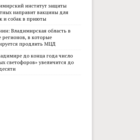
имирский институт защиты
тных направит вакцины для
к и собак в приюты
нин: Владимирская область в
 регионов, в которые
ируется продлить МЦД
ладимире до конца года число
ых светофоров» увеличится до
десяти