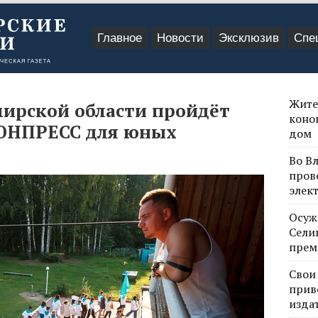
Главное
Новости
Эксклюзив
Спе
Жите
мирской области пройдёт
коно
ЮНПРЕСС для юных
дом
Во В
пров
элек
Осуж
Сели
прем
Свои
прив
изда