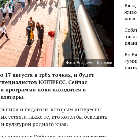
Влад
живо
коше
Собя
числе
план
Во В
«умн
Фото: Владимир Чучадеев
пяти
 17 августа в трёх точках, и будет
 специалистов ЮНПРЕСС. Сейчас
 а программа пока находится в
низаторы.
ольники и педагоги, которым интересны
х сетях, а также те, кто хотел бы освещать
 и культурой родного края.
я приедет в Собинку, затем переместится