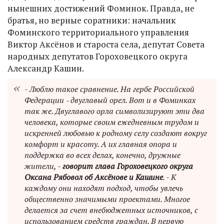
нынешних достижений Фоминок. Правда, не
братья, но верные соратники: начальник
Фоминского территориального управления
Виктор Аксёнов и староста села, депутат Совета
народных депутатов Гороховецкого округа
Александр Кашин.
- Люблю такое сравнение. На гербе Российской
Федерации ‑ двуглавый орел. Вот и в Фоминках
так же. Двуглавого орла символизируют эти два
человека, которые своим ежедневным трудом и
искренней любовью к родному селу создают вокруг
комфорт и красоту. А их главная опора и
поддержка во всех делах, конечно, дружные
жители, -
говорит глава Гороховецкого округа
Оксана Рябовол об Аксёнове и Кашине
. - К
каждому они находят подход, чтобы увлечь
общественно значимыми проектами. Многое
делается за счет внебюджетных источников, с
использованием средств граждан. В первую