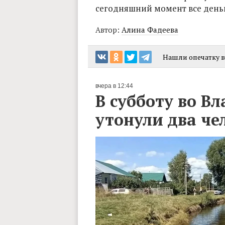
сегодняшний момент все деньг
Автор:
Алина Фадеева
Нашли опечатку в 
вчера в 12:44
В субботу во В
утонули два че