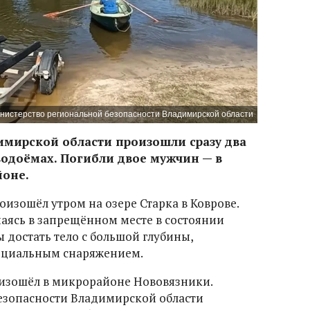
нистерство региональной безопасности Владимирской области
адимирской области произошли сразу два
водоёмах. Погибли двое мужчин — в
йоне.
изошёл утром на озере Старка в Коврове.
паясь в запрещённом месте в состоянии
 достать тело с большой глубины,
пециальным снаряжением.
оизошёл в микрорайоне Нововязники.
езопасности Владимирской области