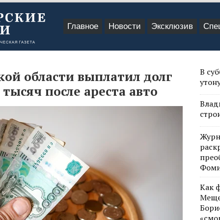
Главное
Новости
Эксклюзив
Спе
В су
ой области выплатил долг
утон
 тысяч после ареста авто
Влад
стро
Журн
раск
прео
Фом
Как 
Меще
Бори
«смо