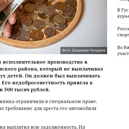
В Гу
курь
Росс
спор
Во В
Фото: Владимир Чучадеев
учас
 исполнительное производство в
ского района, который не выплачивал
ух детей. Он должен был выплачивать
. Его недобросовестность привела к
 500 тысяч рублей.
жника ограничили в специальном праве.
о требование для ареста его автомобиля
на выплатил всю задолженность. На