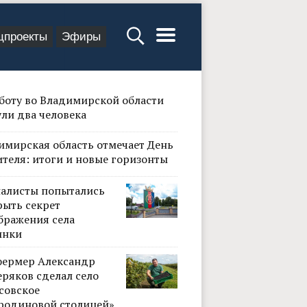
цпроекты
Эфиры
бботу во Владимирской области
ули два человека
имирская область отмечает День
ителя: итоги и новые горизонты
алисты попытались
рыть секрет
бражения села
инки
фермер Александр
ряков сделал село
совское
родиновой столицей»