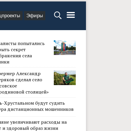
цпроекты
Эфиры
алисты попытались
рыть секрет
бражения села
инки
фермер Александр
ряков сделал село
совское
родиновой столицей»
сь-Хрустальном будут судить
ера дистанционных мошенников
ияне увеличивают расходы на
т и здоровый образ жизни