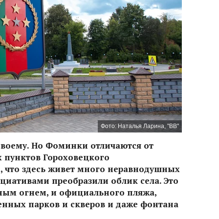
Фото: Наталья Ларина, "ВВ"
своему. Но Фоминки отличаются от
х пунктов Гороховецкого
, что здесь живет много неравнодушных
циативами преобразили облик села. Это
чным огнем, и официального пляжа,
енных парков и скверов и даже фонтана