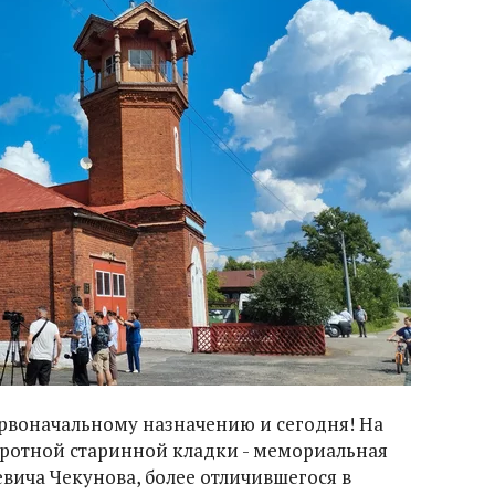
ервоначальному назначению и сегодня! На
бротной старинной кладки - мемориальная
евича Чекунова, более отличившегося в