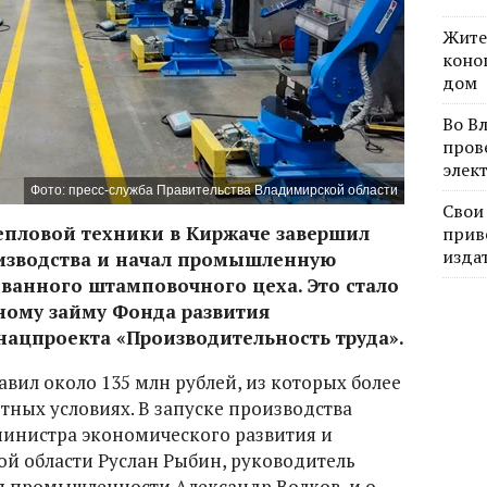
Жите
коно
дом
Во В
пров
элек
Фото: пресс-служба Правительства Владимирской области
Свои
епловой техники в Киржаче завершил
прив
изда
изводства и начал промышленную
ванного штамповочного цеха. Это стало
ному займу Фонда развития
ацпроекта «Производительность труда».
вил около 135 млн рублей, из которых более
тных условиях. В запуске производства
министра экономического развития и
 области Руслан Рыбин, руководитель
 промышленности Александр Волков, и.о.