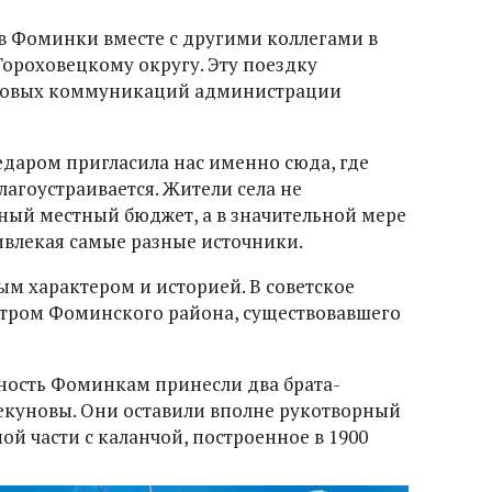
в Фоминки вместе с другими коллегами в
Гороховецкому округу. Эту поездку
ссовых коммуникаций администрации
едаром пригласила нас именно сюда, где
лагоустраивается. Жители села не
ный местный бюджет, а в значительной мере
ивлекая самые разные источники.
ым характером и историей. В советское
тром Фоминского района, существовавшего
ность Фоминкам принесли два брата-
екуновы. Они оставили вполне рукотворный
ой части с каланчой, построенное в 1900