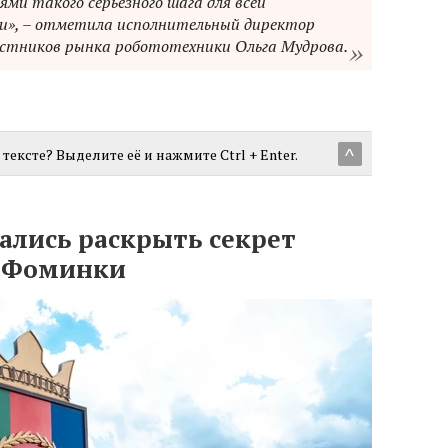
ями такого серьёзного шага для всей
», – отметила исполнительный директор
стников рынка робототехники Ольга Мудрова.
тексте? Выделите её и нажмите Ctrl + Enter.
^
лись раскрыть секрет
а Фоминки