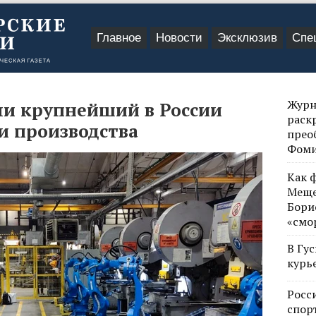
Главное
Новости
Эксклюзив
Спе
Журн
ли крупнейший в России
раск
и производства
прео
Фом
Как 
Меще
Бори
«смо
В Гу
курь
Росс
спор