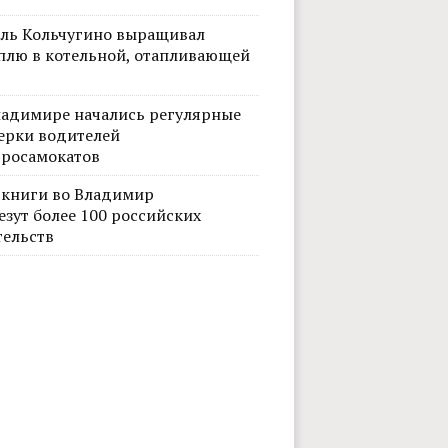
ль Кольчугино выращивал
плю в котельной, отапливающей
ладимире начались регулярные
ерки водителей
тросамокатов
 книги во Владимир
езут более 100 российских
тельств