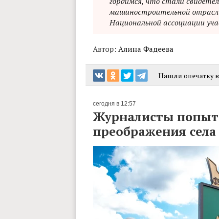
гордимся, что стали свидетел
машиностроительной отрасли
Национальной ассоциации уча
Автор:
Алина Фадеева
Нашли опечатку в 
сегодня в 12:57
Журналисты попыта
преображения сел