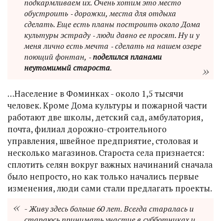
подкармливаем их. Очень хотим это место
обустроить ‑ дорожки, места для отдыха
сделать. Еще есть планы построить около Дома
культуры эстраду ‑ люди давно ее просят. Ну и у
меня лично есть мечта ‑ сделать на нашем озере
поющий фонтан, ‑
поделился планами
неутомимый староста
.
…Население в Фоминках - около 1,5 тысячи
человек. Кроме Дома культуры и пожарной части
работают две школы, детский сад, амбулатория,
почта, филиал дорожно-строительного
управления, швейное предприятие, столовая и
несколько магазинов. Староста села признается:
сплотить селян вокруг важных начинаний сначала
было непросто, но как только начались первые
изменения, люди сами стали предлагать проекты.
- Живу здесь больше 60 лет. Всегда старалась и
стараюсь принимать участие в субботниках и