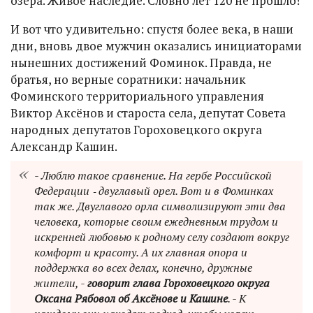
озера. Живое наследие. Словно лет 120 не прошло!
И вот что удивительно: спустя более века, в наши
дни, вновь двое мужчин оказались инициаторами
нынешних достижений Фоминок. Правда, не
братья, но верные соратники: начальник
Фоминского территориального управления
Виктор Аксёнов и староста села, депутат Совета
народных депутатов Гороховецкого округа
Александр Кашин.
- Люблю такое сравнение. На гербе Российской
Федерации ‑ двуглавый орел. Вот и в Фоминках
так же. Двуглавого орла символизируют эти два
человека, которые своим ежедневным трудом и
искренней любовью к родному селу создают вокруг
комфорт и красоту. А их главная опора и
поддержка во всех делах, конечно, дружные
жители, -
говорит глава Гороховецкого округа
Оксана Рябовол об Аксёнове и Кашине
. - К