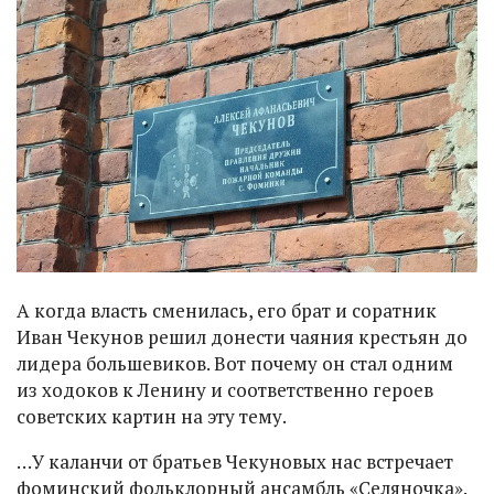
А когда власть сменилась, его брат и соратник
Иван Чекунов решил донести чаяния крестьян до
лидера большевиков. Вот почему он стал одним
из ходоков к Ленину и соответственно героев
советских картин на эту тему.
…У каланчи от братьев Чекуновых нас встречает
фоминский фольклорный ансамбль «Селяночка».