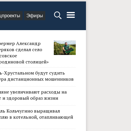
цпроекты
Эфиры
фермер Александр
ряков сделал село
совское
родиновой столицей»
сь-Хрустальном будут судить
ера дистанционных мошенников
ияне увеличивают расходы на
т и здоровый образ жизни
ль Кольчугино выращивал
плю в котельной, отапливающей