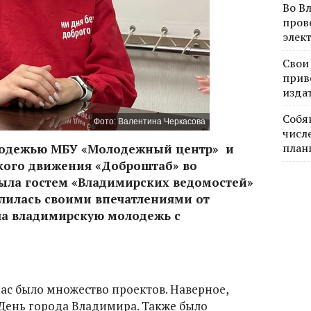
Во В
пров
элек
Свои
прив
изда
Собя
Фото: Валентина Черкасова
числе
план
олодежью МБУ «Молодежный центр» и
кого движения «Доброштаб» во
ыла гостем «Владимирских ведомостей»
елилась своими впечатлениями от
ла владимирскую молодежь с
 нас было множество проектов. Наверное,
ень города Владимира. Также было