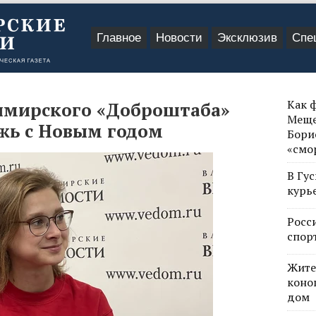
Главное
Новости
Эксклюзив
Спе
Как 
имирского «Доброштаба»
Меще
жь с Новым годом
Бори
«смо
В Гу
курь
Росс
спор
Жите
коно
дом