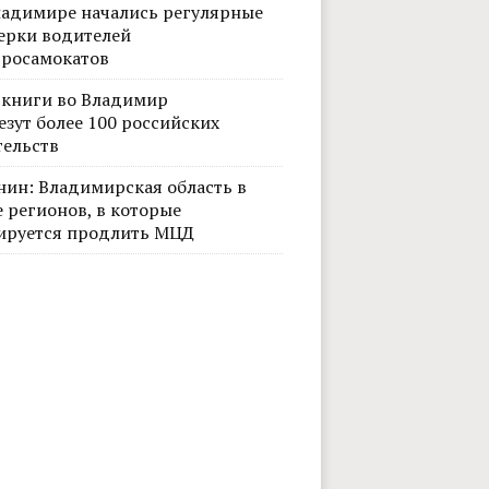
ладимире начались регулярные
ерки водителей
тросамокатов
 книги во Владимир
езут более 100 российских
тельств
нин: Владимирская область в
 регионов, в которые
ируется продлить МЦД