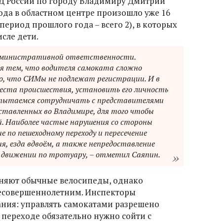
Д России по городу Владимиру Дмитрий
года в областном центре произошло уже 16
период прошлого года – всего 2), в которых
исле дети.
дминистративной ответственности.
ся тем, что водителя самоката сложно
, что СИМы не подлежат регистрации. И в
 места происшествия, установить его личность
 пытаемся сотрудничать с представителями
ставленных во Владимире, для того чтобы
. Наиболее частые нарушения со стороны
 по пешеходному переходу и пересечение
я, езда вдвоём, а также непредоставление
 движении по тротуару, – отметил Саяпин.
няют обычные велосипеды, однако
несовершеннолетним. Инспекторы
ния: управлять самокатами разрешено
м переходе обязательно нужно сойти с