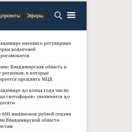
цпроекты
Эфиры
ладимире начались регулярные
ерки водителей
тросамокатов
нин: Владимирская область в
 регионов, в которые
ируется продлить МЦД
ладимире до конца года число
ых светофоров» увеличится до
десяти
е 600 миллионов рублей отдали
ли Владимирской области
истам