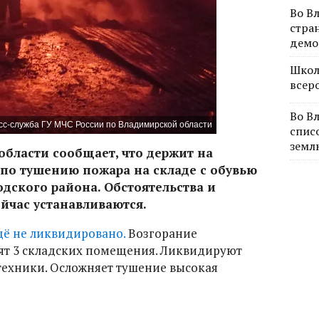
Во В
стра
демо
Школ
всер
Во В
сс-служба ГУ МЧС России по Владимирской области
спис
земл
области сообщает, что держит на
 по тушению пожара на складе с обувью
дского района. Обстоятельства и
час устанавливаются.
ё не ликвидировано.
Возгорание
ят 3 складских помещения. Ликвидируют
 техники. Осложняет тушение высокая