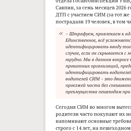
отдела Госавтоинспекции УМВ
Саяпин, за семь месяцев 2026 
ДТП с участием СИМ (за тот же 
пострадали 19 человек, в том ч
– Штрафуем, привлекаем к а
Единственное, всё усложняет
идентифицировать ввиду того
случае, если он скрывается с
трудно. Мы в данном вопросе
прокатных организаций, пред
идентифицировать водителей
водителей СИМ – это движение
проезжей части без спешивани
преимущества пешеходам при
Сегодня СИМ во многом вытес
родители часто покупают их 
напоминают основные требова
строго с 14 лет, на пешеходно