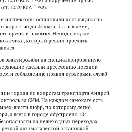
т. 12.16 КоАП РФ) и нарушение правил
т. 12.29 КоАП РФ).
ди инспекторы остановили доставщика на
 скоростью до 25 км/ч, был в шлеме,
сто вручили памятку. Неподалеку же
мокатчика, который решил проехать
шился.
ра эвакуировали на специализированную
оверяющие уделяли пресечению поездок
воем и соблюдению правил курьерами служб
ации города по вопросам транспорта Андрей
контроль за СИМ. На каждом самокате есть
ырех-шести цифр, по которому легко
, а всего в городе обустроено 104
безопасности на пешеходных переходах
с резкой автоматической остановкой