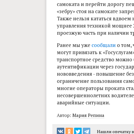
самоката и перейти дорогу пеш
«зебру» стоя на самокате зап
Также нельзя кататься вдвоем 
управления техникой мощнее 2
проезжую часть при наличии тр
Ранее мы уже
сообщали
о том, 
могут привязать к «Госуслугам»
транспортное средство можно 
аутентификации через государ
нововведения - повышение бе
ограничение пользования само
многие операторы проката ста
несовершеннолетних водителе
аварийные ситуации.
Автор:
Мария Репина
Нашли опечатку в 