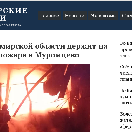
Главное
Новости
Эксклюзив
Спе
Во В
мирской области держит на
пров
пожара в Муромцево
элек
Собя
числе
план
Во В
«умн
пяти
Боле
жите
афер