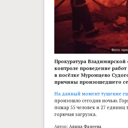
Фото: пре
Прокуратура Владимирской 
контроле проведение работ
в посёлке Муромцево Судого
причины произошедшего сей
На данный момент тушение ещ
произошло сегодня ночью. Гор
пожар 55 человек и 27 единиц
горючая загрузка.
Автор:
Алина Фадеева