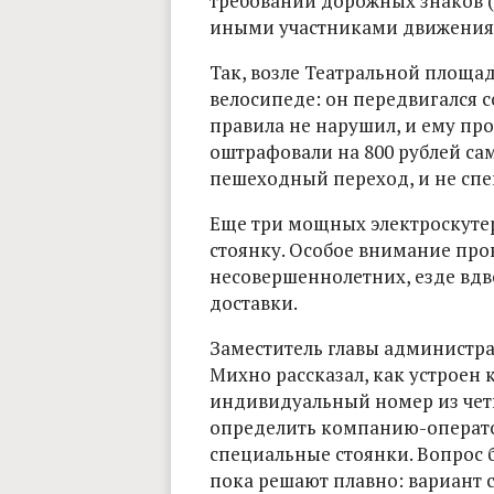
требований дорожных знаков (с
иными участниками движения (с
Так, возле Театральной площа
велосипеде: он передвигался со
правила не нарушил, и ему про
оштрафовали на 800 рублей са
пешеходный переход, и не спе
Еще три мощных электроскуте
стоянку. Особое внимание пр
несовершеннолетних, езде вд
доставки.
Заместитель главы администр
Михно рассказал, как устроен 
индивидуальный номер из чет
определить компанию-оператора
специальные стоянки. Вопрос 
пока решают плавно: вариант 