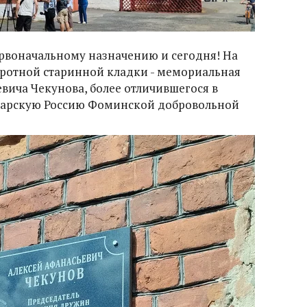
ервоначальному назначению и сегодня! На
бротной старинной кладки - мемориальная
евича Чекунова, более отличившегося в
царскую Россию Фоминской добровольной