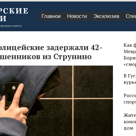
Главное
Новости
Эксклюзив
Спе
Как 
олицейские задержали 42-
Меще
ошенников из Струнино
Бори
«смо
В Гу
курь
Росс
спор
Жите
коно
дом