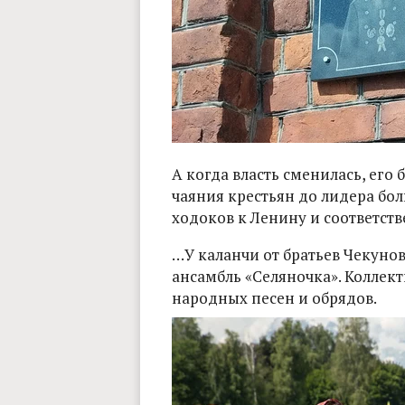
А когда власть сменилась, его
чаяния крестьян до лидера бол
ходоков к Ленину и соответств
…У каланчи от братьев Чекуно
ансамбль «Селяночка». Коллек
народных песен и обрядов.