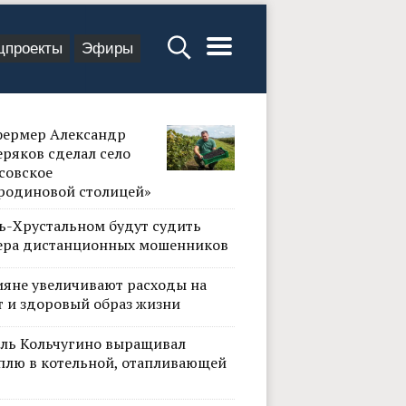
цпроекты
Эфиры
фермер Александр
ряков сделал село
совское
родиновой столицей»
сь-Хрустальном будут судить
ера дистанционных мошенников
ияне увеличивают расходы на
т и здоровый образ жизни
ль Кольчугино выращивал
плю в котельной, отапливающей