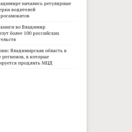
ладимире начались регулярные
ерки водителей
тросамокатов
 книги во Владимир
езут более 100 российских
тельств
нин: Владимирская область в
 регионов, в которые
ируется продлить МЦД