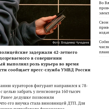
Во В
пров
элек
Свои
прив
изда
Собя
Фото: Владимир Чучадеев
числе
план
полицейские задержали 42-летнего
одозреваемого в совершении
й выполнял роль курьера во время
сти сообщает пресс-служба УМВД России
занию кураторов фигурант направился к 78-
 целью забрать у пенсионера 160 тысяч
. Ранее дедушке позвонили
то его внучка стала виновницей ДТП. Для
нники потребовали финансовое