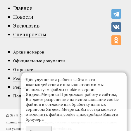
Главное
Новости
Эксклюзив
Спецпроекты
Архив номеров
Официальные документы
О проекте
Редакция
Для улучшения работы сайта и его
взаимодействия с пользователями мы
Реклама
используем файлы cookie и сервис
Яндекс.Метрика. Продолжая работу с сайтом,
Подписка
Вы даете разрешение на использование cookie-
файлов и согласие на обработку данных
сервисом Яндекс.Метрика. Вы всегда можете
отключить файлы cookie в настройках Вашего
© 2002-2026, Все права защищены.
Копирование и использование
браузера.
полных материалов запрещено, частичное цитирование возможно только
при условии гиперссылки на сайт vedom.ru.