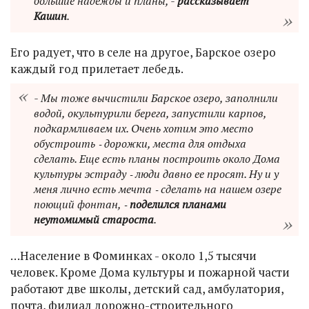
большие надежды и планы, -
рассказывает
Кашин
.
Его радует, что в селе на другое, Барское озеро
каждый год прилетает лебедь.
- Мы тоже вычистили Барское озеро, заполнили
водой, окультурили берега, запустили карпов,
подкармливаем их. Очень хотим это место
обустроить ‑ дорожки, места для отдыха
сделать. Еще есть планы построить около Дома
культуры эстраду ‑ люди давно ее просят. Ну и у
меня лично есть мечта ‑ сделать на нашем озере
поющий фонтан, ‑
поделился планами
неутомимый староста
.
…Население в Фоминках - около 1,5 тысячи
человек. Кроме Дома культуры и пожарной части
работают две школы, детский сад, амбулатория,
почта, филиал дорожно-строительного