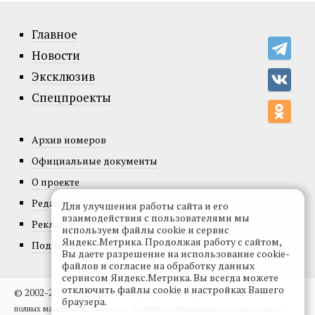
Главное
Новости
Эксклюзив
Спецпроекты
Архив номеров
Официальные документы
О проекте
Редакция
Для улучшения работы сайта и его
взаимодействия с пользователями мы
Реклама
используем файлы cookie и сервис
Яндекс.Метрика. Продолжая работу с сайтом,
Подписка
Вы даете разрешение на использование cookie-
файлов и согласие на обработку данных
сервисом Яндекс.Метрика. Вы всегда можете
отключить файлы cookie в настройках Вашего
© 2002-2026, Все права защищены.
Копирование и использование
браузера.
полных материалов запрещено, частичное цитирование возможно только