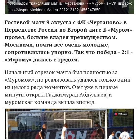
Фото: кадры трансляции матча «Чертаново» - «Муром» в «VK видео»:
https://vksport.vkvideo.ru/video-221212132_456247850
Гостевой матч 9 августа с ФК «Чертаново» в
Первенстве России во Второй лиге Б «Муром»
провел, больше владея преимуществом.
Москвичи, почти все очень молодые,
сопротивлялись упорно. Так что победа - 2:1 -
«Мурому» далась с трудом.
Начальный отрезок мачта был полностью за
«Муромом», но реализовать удалось только один
из целого ряда моментов. Счет уже в первые
минуты открыл Гаджимурад Абдуллаев, и
муромская команда вышла вперед.