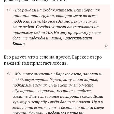
- Всё решаем на сходах жителей. Есть хорошая
инициативная группа, которая меня во всем
поддерживает. Многое сделано руками самих
этих ребят. Сегодня жители откликаются на
программу «30 на 70». На эту программу у меня
большие надежды и планы, -
рассказывает
Кашин
.
Его радует, что в селе на другое, Барское озеро
каждый год прилетает лебедь.
- Мы тоже вычистили Барское озеро, заполнили
водой, окультурили берега, запустили карпов,
подкармливаем их. Очень хотим это место
обустроить ‑ дорожки, места для отдыха
сделать. Еще есть планы построить около Дома
культуры эстраду ‑ люди давно ее просят. Ну и у
меня лично есть мечта ‑ сделать на нашем озере
поющий фонтан, ‑
поделился планами