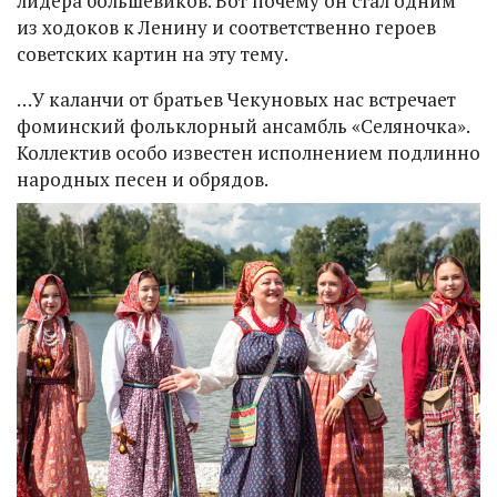
лидера большевиков. Вот почему он стал одним
из ходоков к Ленину и соответственно героев
советских картин на эту тему.
…У каланчи от братьев Чекуновых нас встречает
фоминский фольклорный ансамбль «Селяночка».
Коллектив особо известен исполнением подлинно
народных песен и обрядов.