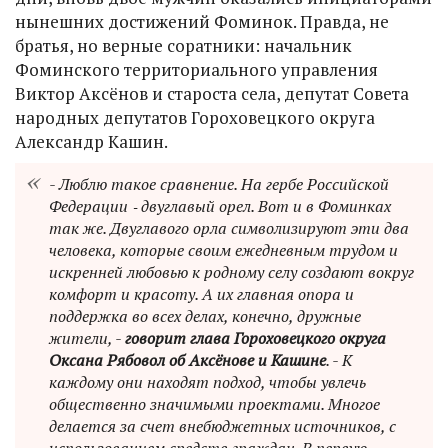
нынешних достижений Фоминок. Правда, не
братья, но верные соратники: начальник
Фоминского территориального управления
Виктор Аксёнов и староста села, депутат Совета
народных депутатов Гороховецкого округа
Александр Кашин.
- Люблю такое сравнение. На гербе Российской
Федерации ‑ двуглавый орел. Вот и в Фоминках
так же. Двуглавого орла символизируют эти два
человека, которые своим ежедневным трудом и
искренней любовью к родному селу создают вокруг
комфорт и красоту. А их главная опора и
поддержка во всех делах, конечно, дружные
жители, -
говорит глава Гороховецкого округа
Оксана Рябовол об Аксёнове и Кашине
. - К
каждому они находят подход, чтобы увлечь
общественно значимыми проектами. Многое
делается за счет внебюджетных источников, с
использованием средств граждан. В первую