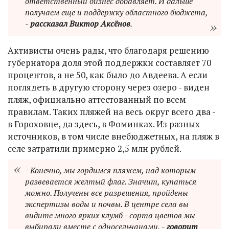
ответственный бизнес добавляет. И дальше
получаем еще и поддержку областного бюджета,
-
рассказал Виктор Аксёнов
.
Активисты очень рады, что благодаря решению
губернатора доля этой поддержки составляет 70
процентов, а не 50, как было до Авдеева. А если
поглядеть в другую сторону через озеро - виден
пляж, официально аттестованный по всем
правилам. Таких пляжей на весь округ всего два -
в Гороховце, да здесь, в Фоминках. Из разных
источников, в том числе внебюджетных, на пляж в
селе затратили примерно 2,5 млн рублей.
- Конечно, мы гордимся пляжем, над которым
развевается желтый флаг. Значит, купаться
можно. Получены все разрешения, пройдены
экспертизы воды и почвы. В центре села вы
видите много ярких клумб - сорта цветов мы
выбирали вместе с односельчанами, -
говорит