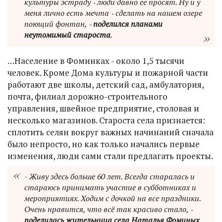
культуры эстраду ‑ люди давно ее просят. Ну и у
меня лично есть мечта ‑ сделать на нашем озере
поющий фонтан, ‑
поделился планами
неутомимый староста
.
…Население в Фоминках - около 1,5 тысячи
человек. Кроме Дома культуры и пожарной части
работают две школы, детский сад, амбулатория,
почта, филиал дорожно-строительного
управления, швейное предприятие, столовая и
несколько магазинов. Староста села признается:
сплотить селян вокруг важных начинаний сначала
было непросто, но как только начались первые
изменения, люди сами стали предлагать проекты.
- Живу здесь больше 60 лет. Всегда старалась и
стараюсь принимать участие в субботниках и
мероприятиях. Ходим с дочкой на все праздники.
Очень нравится, что всё так красиво стало, ‑
поделилась жительница села Наталья Фоминых
.