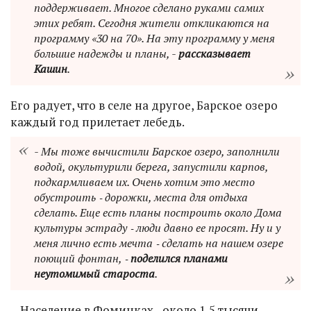
поддерживает. Многое сделано руками самих
этих ребят. Сегодня жители откликаются на
программу «30 на 70». На эту программу у меня
большие надежды и планы, -
рассказывает
Кашин
.
Его радует, что в селе на другое, Барское озеро
каждый год прилетает лебедь.
- Мы тоже вычистили Барское озеро, заполнили
водой, окультурили берега, запустили карпов,
подкармливаем их. Очень хотим это место
обустроить ‑ дорожки, места для отдыха
сделать. Еще есть планы построить около Дома
культуры эстраду ‑ люди давно ее просят. Ну и у
меня лично есть мечта ‑ сделать на нашем озере
поющий фонтан, ‑
поделился планами
неутомимый староста
.
…Население в Фоминках - около 1,5 тысячи