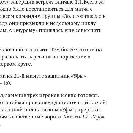
м», завершив встречу вничью 1:1. Всего за
жно было восстановиться для матча с
о всем командам группы «Золото» тяжело в
едь они привыкли к недельному циклу
ам. А «Мурому» пришлось еще совершить
 активно атаковать. Тем более что они на
арались взять реванш за поражение в
первом круге.
ак на 21-й минуте защитник «Уфы»
 1:0.
, заменив трех игроков и явно готовясь
орого тайма произошел драматичный случай:
палацкий под натиском «Уфы», прерывая
яч в собственные ворота. Автогол! И «Уфа»
.