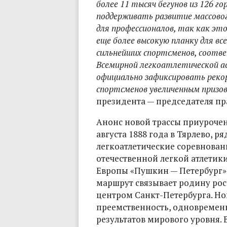
более 11 тысяч бегунов из 126 го
поддерживать развитие массовог
для профессионалов, так как эт
еще более высокую планку для вс
сильнейших спортсменов, соотве
Всемирной легкоатлетической а
официально зафиксировать реко
спортсменов увеличенным призо
президента — председателя п
Анонс новой трассы приурочен
августа 1888 года в Тярлево, 
легкоатлетические соревнован
отечественной легкой атлетик
Европы «Пушкин — Петербург» т
маршрут связывает родину рос
центром Санкт-Петербурга. Нов
преемственность, одновременн
результатов мирового уровня. 