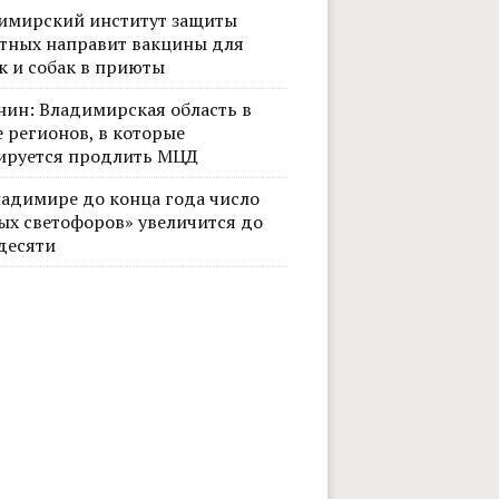
имирский институт защиты
тных направит вакцины для
к и собак в приюты
криншоты трансляции матча «Уфа» - «Муром» на канале «LEON — Вторая Лига
нин: Владимирская область в
 регионов, в которые
ируется продлить МЦД
ладимире до конца года число
ых светофоров» увеличится до
десяти