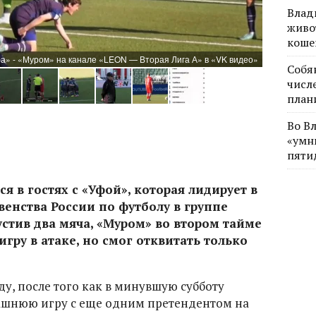
Влад
живо
коше
а» - «Муром» на канале «LEON — Вторая Лига А» в «VK видео»
Фото: с
Собя
числе
план
Во В
«умн
пяти
я в гостях с «Уфой», которая лидирует в
венства России по футболу в группе
устив два мяча, «Муром» во втором тайме
гру в атаке, но смог отквитать только
еду, после того как в минувшую субботу
шнюю игру с еще одним претендентом на