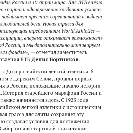
родов России и 10 стран мира. Для ВТБ важно
о спорта и одновременно создавать условия
о поднимает престиж соревнований и задает
ех любителей бега. Новая трасса для
тствующая требованиям World Athletics —
ссоциации, впервые открывает возможность
рд России, а мы дополнительно мотивируем
вым фондом»,
— отметил заместитель
равления ВТБ
Денис Бортников.
 к Дню российской легкой атлетики. 6
рядом с Царским Селом, прошли первые
ия в России, положившие начало истории
и. История старейшего марафона России и
акже начинается здесь. С 1923 года
сийской легкой атлетики с историческим
ая трасса для элиты сохраняет эту
о создавая условия для достижения
Выбор новой стартовой точки также