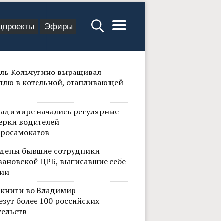
цпроекты
Эфиры
ль Кольчугино выращивал
плю в котельной, отапливающей
ладимире начались регулярные
ерки водителей
тросамокатов
дены бывшие сотрудники
вановской ЦРБ, выписавшие себе
ии
 книги во Владимир
езут более 100 российских
тельств