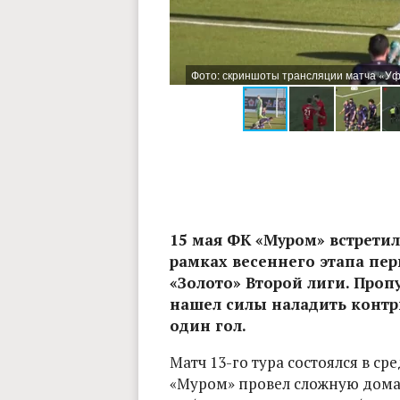
— Вторая Лига А» в «VK видео»
Фото: скриншоты трансляции матча «Уф
15 мая ФК «Муром» встретилс
рамках весеннего этапа пер
«Золото» Второй лиги. Проп
нашел силы наладить контри
один гол.
Матч 13-го тура состоялся в ср
«Муром» провел сложную дома