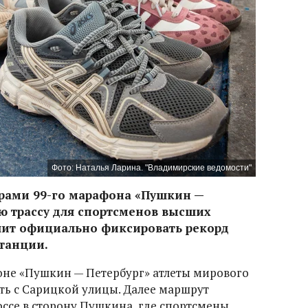
Фото: Наталья Ларина. "Владимирские ведомости"
орами 99-го марафона «Пушкин —
ю трассу для спортсменов высших
лит официально фиксировать рекорд
танции.
оне «Пушкин — Петербург» атлеты мирового
ать с Сарицкой улицы. Далее маршрут
ссе в сторону Пушкина, где спортсмены