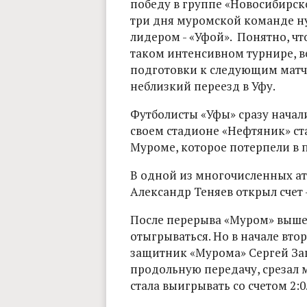
победу в группе «Новосибирско
три дня муромской команде ну
лидером - «Уфой». Понятно, чт
таком интенсивном турнире, в
подготовки к следующим матч
неблизкий переезд в Уфу.
Футболисты «Уфы» сразу начали
своем стадионе «Нефтяник» ст
Муроме, которое потерпели в 
В одной из многочисленных ат
Александр Теняев открыл счет –
После перерыва «Муром» вышел
отыгрываться. Но в начале вт
защитник «Мурома» Сергей За
продольную передачу, срезал м
стала выигрывать со счетом 2:0