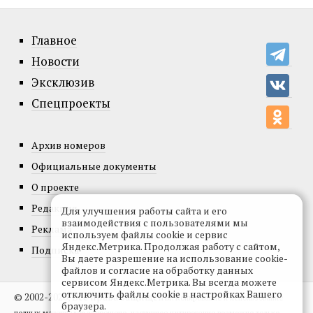
Главное
Новости
Эксклюзив
Спецпроекты
Архив номеров
Официальные документы
О проекте
Редакция
Для улучшения работы сайта и его
взаимодействия с пользователями мы
Реклама
используем файлы cookie и сервис
Яндекс.Метрика. Продолжая работу с сайтом,
Подписка
Вы даете разрешение на использование cookie-
файлов и согласие на обработку данных
сервисом Яндекс.Метрика. Вы всегда можете
отключить файлы cookie в настройках Вашего
© 2002-2026, Все права защищены.
Копирование и использование
браузера.
полных материалов запрещено, частичное цитирование возможно только